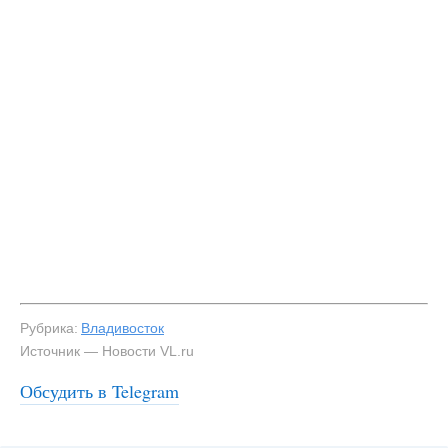
Рубрика:
Владивосток
Источник — Новости VL.ru
#3
Участок «Самалы» до строительства парковки —
Обсудить в Telegram
NewsVL.ru