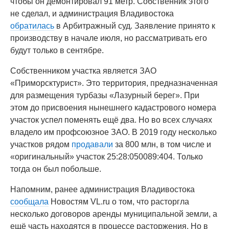
чтобы он демонтировал 91 метр. Собственник этого
не сделал, и администрация Владивостока
обратилась
в Арбитражный суд. Заявление принято к
производству в начале июля, но рассматривать его
будут только в сентябре.
Собственником участка является ЗАО
«Приморсктурист». Это территория, предназначенная
для размещения турбазы «Лазурный берег». При
этом до присвоения нынешнего кадастрового номера
участок успел поменять ещё два. Но во всех случаях
владело им профсоюзное ЗАО. В 2019 году несколько
участков рядом
продавали
за 800 млн, в том числе и
«оригинальный» участок 25:28:050089:404. Только
тогда он был побольше.
Напомним, ранее администрация Владивостока
сообщала
Новостям VL.ru о том, что расторгла
несколько договоров аренды муниципальной земли, а
ещё часть находятся в процессе расторжения. Но в