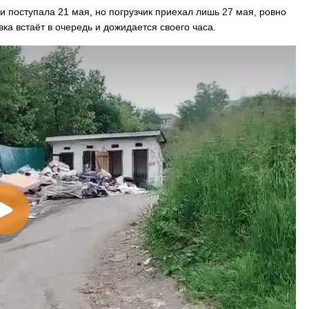
и поступала 21 мая, но погрузчик приехал лишь 27 мая, ровно
ка встаёт в очередь и дожидается своего часа.
На заправках Владивостока снова п
топливо – рост от 26 копеек до 17 р