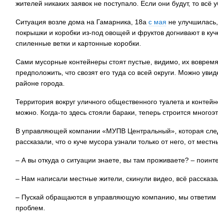
жителей никаких заявок не поступало. Если они будут, то всё 
Ситуация возле дома на Гамарника, 18а
с мая
не улучшилась,
покрышки и коробки из-под овощей и фруктов догнивают в куч
спиленные ветки и картонные коробки.
Сами мусорные контейнеры стоят пустые, видимо, их вовремя 
предположить, что свозят его туда со всей округи. Можно уви
районе города.
Территория вокруг уличного общественного туалета и контей
можно. Когда-то здесь стояли бараки, теперь строится много
В управляющей компании «МУПВ Центральный», которая следи
рассказали, что о куче мусора узнали только от него, от мест
– А вы откуда о ситуации знаете, вы там проживаете? – поинт
– Нам написали местные жители, скинули видео, всё рассказ
– Пускай обращаются в управляющую компанию, мы ответим на
проблем.