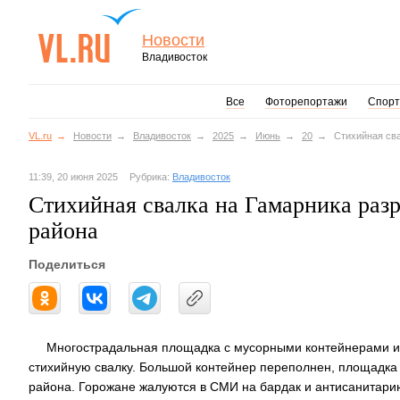
Новости
Владивосток
Все
Фоторепортажи
Спорт
VL.ru
Новости
Владивосток
2025
Июнь
20
Стихийная сва
11:39, 20 июня 2025
Рубрика:
Владивосток
Стихийная свалка на Гамарника разра
района
Поделиться
Многострадальная площадка с мусорными контейнерами и
стихийную свалку. Большой контейнер переполнен, площадка з
района. Горожане жалуются в СМИ на бардак и антисанитари