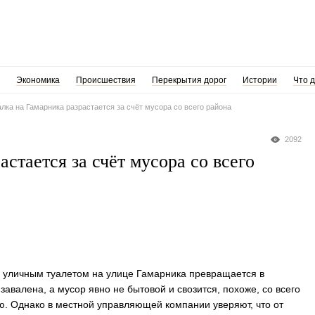
Экономика
Происшествия
Перекрытия дорог
Истории
Что 
лка на Гамарника разрастается за счёт мусора со всего района
2092
стается за счёт мусора со всего
 уличным туалетом на улице Гамарника превращается в
авалена, а мусор явно не бытовой и свозится, похоже, со всего
ю. Однако в местной управляющей компании уверяют, что от