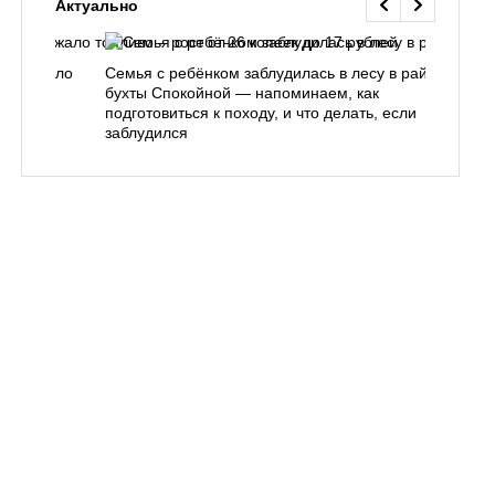
Актуально
одорожало
Семья с ребёнком заблудилась в лесу в районе
О
ублей
бухты Спокойной — напоминаем, как
«
подготовиться к походу, и что делать, если
п
заблудился
Вл