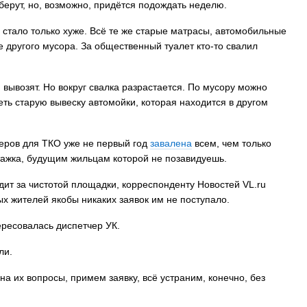
уберут, но, возможно, придётся подождать неделю.
 стало только хуже. Всё те же старые матрасы, автомобильные
е другого мусора. За общественный туалет кто-то свалил
вывозят. Но вокруг свалка разрастается. По мусору можно
деть старую вывеску автомойки, которая находится в другом
неров для ТКО уже не первый год
завалена
всем, чем только
этажка, будущим жильцам которой не позавидуешь.
т за чистотой площадки, корреспонденту Новостей VL.ru
ных жителей якобы никаких заявок им не поступало.
ересовалась диспетчер УК.
али.
 их вопросы, примем заявку, всё устраним, конечно, без