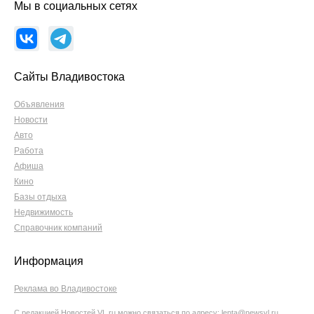
Мы в социальных сетях
Сайты Владивостока
Объявления
Новости
Авто
Работа
Афиша
Кино
Базы отдыха
Недвижимость
Справочник компаний
Информация
Реклама во Владивостоке
С редакцией Новостей VL.ru можно связаться по адресу:
lenta@newsvl.ru