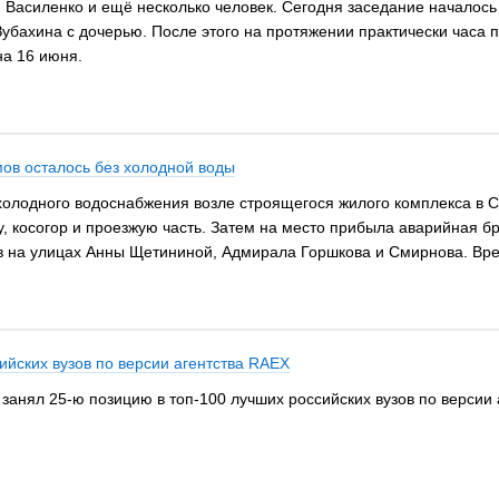
Василенко и ещё несколько человек. Сегодня заседание началось 
Зубахина с дочерью. После этого на протяжении практически часа 
на 16 июня.
мов осталось без холодной воды
 холодного водоснабжения возле строящегося жилого комплекса в
ку, косогор и проезжую часть. Затем на место прибыла аварийная б
в на улицах Анны Щетининой, Адмирала Горшкова и Смирнова. Вре
ийских вузов по версии агентства RAEX
нял 25-ю позицию в топ-100 лучших российских вузов по версии а