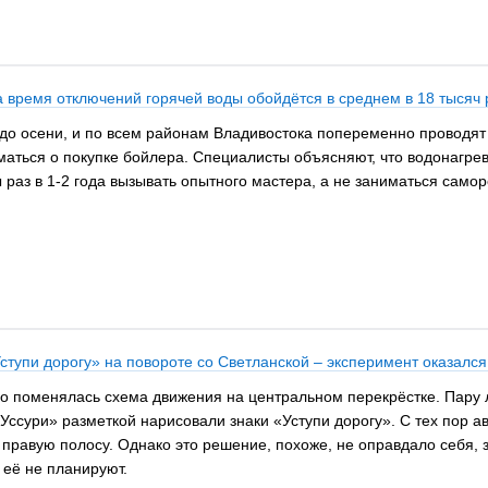
а время отключений горячей воды обойдётся в среднем в 18 тысяч 
 до осени, и по всем районам Владивостока попеременно проводят 
ться о покупке бойлера. Специалисты объясняют, что водонагреват
 раз в 1-2 года вызывать опытного мастера, а не заниматься само
Уступи дорогу» на повороте со Светланской – эксперимент оказал
о поменялась схема движения на центральном перекрёстке. Пару л
«Уссури» разметкой нарисовали знаки «Уступи дорогу». С тех пор
правую полосу. Однако это решение, похоже, не оправдало себя, з
 её не планируют.