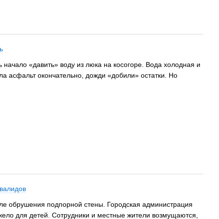
ь
 начало «давить» воду из люка на косогоре. Вода холодная и
ыла асфальт окончательно, дожди «добили» остатки. Но
нвалидов
сле обрушения подпорной стены. Городская администрация
тяжело для детей. Сотрудники и местные жители возмущаются,