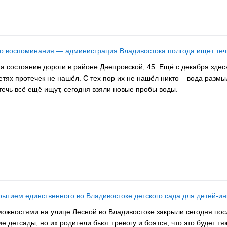
ько воспоминания — администрация Владивостока полгода ищет теч
состояние дороги в районе Днепровской, 45. Ещё с декабря здесь
етях протечек не нашёл. С тех пор их не нашёл никто – вода разм
ечь всё ещё ищут, сегодня взяли новые пробы воды.
ытием единственного во Владивостоке детского сада для детей-и
можностями на улице Лесной во Владивостоке закрыли сегодня по
ие детсады, но их родители бьют тревогу и боятся, что это будет 