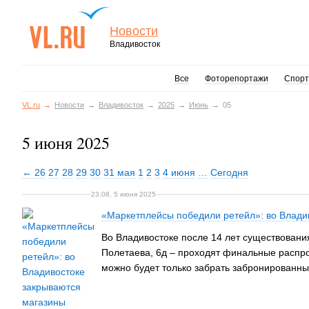
Новости
Владивосток
Все
Фоторепортажи
Спорт
VL.ru
Новости
Владивосток
2025
Июнь
05
5 июня 2025
← 26
27
28
29
30
31 мая
1
2
3
4 июня
…
Сегодня
23:08, 5 июня 2025
«Маркетплейсы победили ретейл»: во Влади
Во Владивостоке после 14 лет существовани
Полетаева, 6д – проходят финальные распрод
можно будет только забрать забронированны