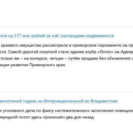
чти на 177 млн рублей за счёт распродажи недвижимости
и краевого имущества рассмотрели в приморском парламенте на пр
ости. Самой дорогой покупкой стало здание клуба «Лотос» на Адм
столько же – на конкурсе, четыре – путём продажи без объявления 
рации развития Приморского края.
 затоплений садика на Интернациональной во Владивостоке
 уголовного дела по факту систематического затопления помещени
чередной потоп здесь произошёл два дня назад.