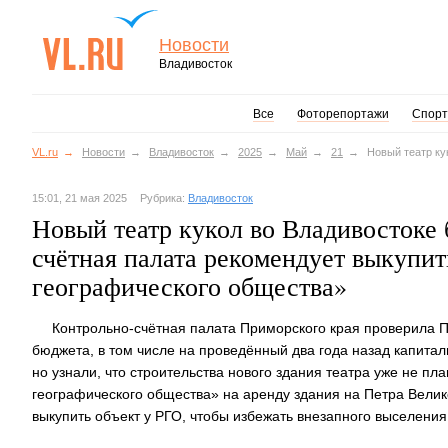
Новости
Владивосток
Все
Фоторепортажи
Спорт
VL.ru
Новости
Владивосток
2025
Май
21
Новый театр ку
15:01, 21 мая 2025
Рубрика:
Владивосток
Новый театр кукол во Владивостоке 
счётная палата рекомендует выкупит
географического общества»
Контрольно-счётная палата Приморского края проверила П
бюджета, в том числе на проведённый два года назад капита
но узнали, что строительства нового здания театра уже не п
географического общества» на аренду здания на Петра Велико
выкупить объект у РГО, чтобы избежать внезапного выселения