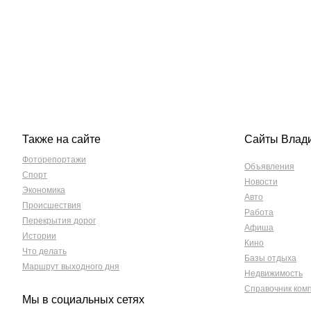
Также на сайте
Сайты Влад
Фоторепортажи
Объявления
Спорт
Новости
Экономика
Авто
Происшествия
Работа
Перекрытия дорог
Афиша
Истории
Кино
Что делать
Базы отдыха
Маршрут выходного дня
Недвижимость
Справочник ком
Мы в социальных сетях