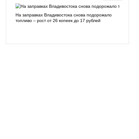
На заправках Владивостока снова подорожало
Семья с 
топливо – рост от 26 копеек до 17 рублей
бухты С
подготов
заблуди