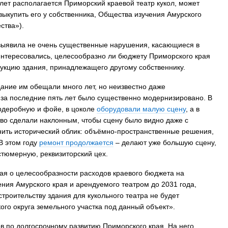
 лет располагается Приморский краевой театр кукол, может
выкупить его у собственника, Общества изучения Амурского
ства»).
выявила не очень существенные нарушения, касающиеся в
интересовались, целесообразно ли бюджету Приморского края
рукцию здания, принадлежащего другому собственнику.
дание им обещали много лет, но неизвестно даже
за последние пять лет было существенно модернизировано. В
ардеробную и фойе, в цоколе
оборудовали малую сцену
, а в
во сделали наклонным, чтобы сцену было видно даже с
нить исторический облик: объёмно-пространственные решения,
В этом году
ремонт продолжается
– делают уже большую сцену,
тюмерную, реквизиторский цех.
рая о целесообразности расходов краевого бюджета на
ия Амурского края и арендуемого театром до 2031 года,
троительству здания для кукольного театра не будет
кого округа земельного участка под данный объект».
ов по долгосрочному развитию Приморского края. На него