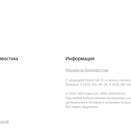
ивостока
Информация
Реклама во Владивостоке
С редакцией Новостей VL.ru можно связать
Телефон: 8 (423) 241−49−26, 8 (423) 280−6
© ООО «ВЛ Новости», ИНН 2536240311
При любом использовании материалов ссыл
Цитирование в Интернете возможно только
Все права защищены.
паний