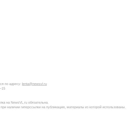
ся по адресу:
lenta@newsvl.ru
6−15
ка на NewsVL.ru обязательна.
 при наличии гиперссылки на публикацию, материалы из которой использованы.