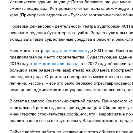
Историческое здание на улице Петра Великого, где уже много
сменить владельца. Контрольно-счётная палата рекомендует 
края (Приморское отделение «Русского географического обще
Проверка финансовой деятельности театра аудиторами КСП 
основном ведения бухгалтерского учёта. Заодно аудиторы по
вкладывать такие существенные средства в ремонт и реконст
Напомним, театр
арендует помещения
до 2031 года. Новое з
предполагаемое место строительства. Существующее здание 
2019 году
отремонтировали фасад
, а в 2022 году обновили г
большом зале разместили амфитеатр на 200 мест, пространст
последнего ряда. Строители постарались максимально сохра
лепнина, кессоны – всё это было бережно отреставрировано. 
помещения административно-управленческого персонала, кос
В ответ на запрос Контрольно-счётной палаты Приморского к
капитальный ремонт здания, принадлежащего Обществу изучен
министерство строительства сообщило, что «мероприятие по с
реализовано в связи с отсутствием у Владивостокского городс
Сейчас ведётся работа по исключению этого объекта из план