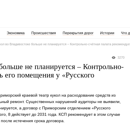
Экономика
Происшествия
Перекрытия дорог
Истории
Что 
кол во Владивостоке больше не планируется – Контрольно-счётная палата рекомендуе
3270
больше не планируется – Контрольно-
ь его помещения у «Русского
риморский краевой театр кукол на расходование средств из
льный ремонт. Существенных нарушений аудиторы не выявили,
ланируется, а договор с Приморским отделением «Русского
го, 8 действует до 2031 года. КСП рекомендует в этом случае
 после истечения срока договора.