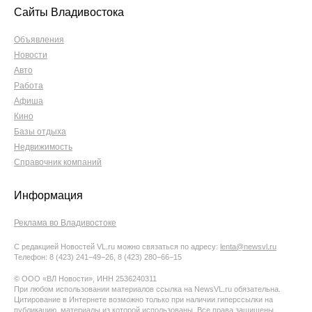
Сайты Владивостока
Объявления
Новости
Авто
Работа
Афиша
Кино
Базы отдыха
Недвижимость
Справочник компаний
Информация
Реклама во Владивостоке
С редакцией Новостей VL.ru можно связаться по адресу:
lenta@newsvl.ru
Телефон: 8 (423) 241−49−26, 8 (423) 280−66−15
© ООО «ВЛ Новости», ИНН 2536240311
При любом использовании материалов ссылка на NewsVL.ru обязательна.
Цитирование в Интернете возможно только при наличии гиперссылки на
публикацию, материалы из которой использованы. Все права защищены.