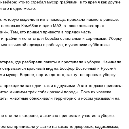
вейере: кто-то сгребал мусор граблями, в то время как другие
и его в одно место.
ка, которую выделили им в помощь, приехала намного раньше.
есколько КамАЗов и один МАЗ, а также экскаватор от
й». Тем, кто пришёл привести в порядок часть
и грабли и лопаты для борьбы с листьями и сорняками. Уборку
ься из чистой одежды в рабочую, и участники субботника
атарее, где разбирали пакеты и приступали к уборке. Начинали
да открывается красивый вид на Босфор Восточный и Русский
и мусор. Вернее, портил до того, как тут не провели уборку.
приходили как одни, так и с друзьями. А кто-то даже приезжал
итал минимум трёх собак разной породы. Пока их хозяева
кеты, животные обнюхивали территорию и носом указывали на
е стояли в стороне, а активно принимали участие в уборке.
ом мы принимали участие на каких-то дворовых, садиковских,