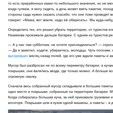
то есть прирайонных каких-то небольшого значения, но не м
когда гуляем, я могу сидеть, а дочь может взять пакетик, по
стороны сада нужно сказать спасибо, что они тоже проводят 
говорит: «Мама, вот земля, надо её оберегать». Мы куда-нибуд
Определить тех, кто решил убрать территорию, от туристов и
Назимова проезжали дальше батареи. С одним из туристов ре
— А у нас там субботник, не хотите присоединиться? — спро
— Да я заметил, ходите, убираетесь, молодцы. Чуть попозже,
выгоревших
месяц назад полей, где его уже ждали пакеты и 
Мусор был разбросан не по всему периметру батареи, а куча
покрышки, они валялись везде, где только можно. А больше в
огромную свалку.
Сначала весь собранный мусор складывали в большие пакеты,
одно место и покрышки, собранные на территории батареи. М
Когда собиралась большая куча, за ней приезжали грузовики и
косогоре. Покрышки шли в кузов одной машины, а пакеты – в 