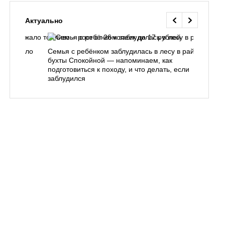
Актуально
одорожало
Семья с ребёнком заблудилась в лесу в районе
О
ублей
бухты Спокойной — напоминаем, как
«
подготовиться к походу, и что делать, если
п
заблудился
Вл