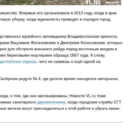
вшество. Впервые его организовали в 2013 году, когда в крае
такую уборку, когда журналисты приводят в порядок город,
рственного музейного заповедника Владивостокская крепость.
ерами Вацлавом Жигаловским и Дмитрием Колосовским, которых
арея для обстрела внешнего рейда перед восточным входом в
и береговыми мортирами образца 1867 года. К слову,
достаточно хорошо
, чего не скажешь о ещё одной на
апёрном редуте № 4, где долгое время находился авторынок,
ода, о том, где они запланированы, Новости VL.ru тоже
 рамках санитарного
двухмесячника
, когда городские службы СГТ
е жители могут присоединиться к этой работе и убрать какие-