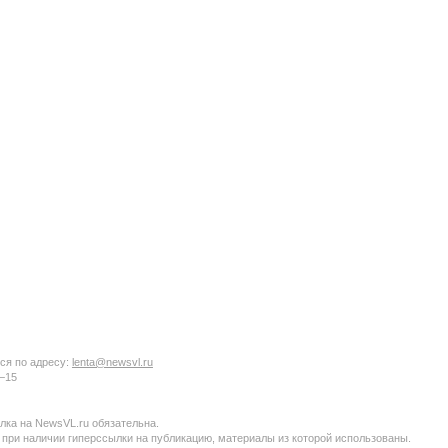
ся по адресу:
lenta@newsvl.ru
6−15
ка на NewsVL.ru обязательна.
 при наличии гиперссылки на публикацию, материалы из которой использованы.