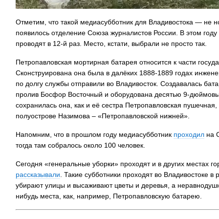
Отметим, что такой медиасубботник для Владивостока — не но
появилось отделение Союза журналистов России. В этом году 
проводят в 12-й раз. Место, кстати, выбрали не просто так.
Петропавловская мортирная батарея относится к части госуда
Сконструирована она была в далёких 1888-1889 годах инжен
по долгу службы отправили во Владивосток. Создавалась бат
пролив Босфор Восточный и оборудована десятью 9-дюймовым
сохранилась она, как и её сестра Петропавловская пушечная,
полуострове Назимова – «Петропавловской нижней».
Напомним, что в прошлом году медиасубботник
проходил
на С
тогда там собралось около 100 человек.
Сегодня «генеральные уборки» проходят и в других местах гор
рассказывали
. Такие субботники проходят во Владивостоке в
убирают улицы и высаживают цветы и деревья, а неравнодушны
нибудь места, как, например, Петропавловскую батарею.