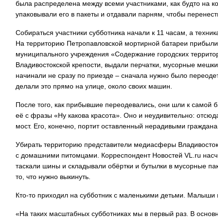
была распределена между всеми участниками, как будто на кон
упаковывали его в пакеты и отдавали парням, чтобы перенест
Собираться участники субботника начали к 11 часам, а техни
На территорию Петропавловской мортирной батареи прибыли н
муниципального учреждения «Содержание городских территори
Владивостокской крепости, выдали перчатки, мусорные мешки 
начинали не сразу по приезде – сначала нужно было переодет
делали это прямо на улице, около своих машин.
После того, как прибывшие переодевались, они шли к самой б
её с фразы «Ну какова красота». Оно и неудивительно: отсю
мост. Его, конечно, портит оставленный нерадивыми гражданам
Убирать территорию представители медиасферы Владивостока 
с домашними питомцами. Корреспондент Новостей VL.ru насч
таскали шины и складывали обёртки и бутылки в мусорные па
то, что нужно выкинуть.
Кто-то приходил на субботник с маленькими детьми. Малыши н
«На таких масштабных субботниках мы в первый раз. В основн