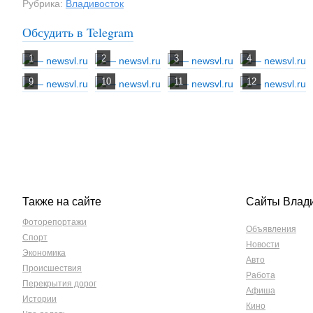
Рубрика:
Владивосток
Обсудить в Telegram
Также на сайте
Сайты Влад
Фоторепортажи
Объявления
Спорт
Новости
Экономика
Авто
Происшествия
Работа
Перекрытия дорог
Афиша
Истории
Кино