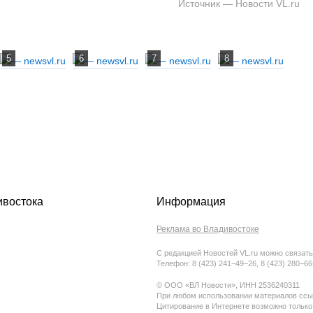
Источник — Новости VL.ru
ивостока
Информация
Реклама во Владивостоке
С редакцией Новостей VL.ru можно связать
Телефон: 8 (423) 241−49−26, 8 (423) 280−6
© ООО «ВЛ Новости», ИНН 2536240311
При любом использовании материалов ссыл
Цитирование в Интернете возможно только