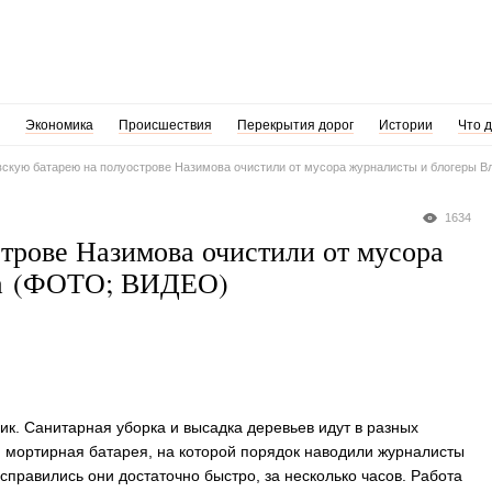
Экономика
Происшествия
Перекрытия дорог
Истории
Что 
скую батарею на полуострове Назимова очистили от мусора журналисты и блогеры 
1634
трове Назимова очистили от мусора
ка (ФОТО; ВИДЕО)
к. Санитарная уборка и высадка деревьев идут в разных
я мортирная батарея, на которой порядок наводили журналисты
справились они достаточно быстро, за несколько часов. Работа