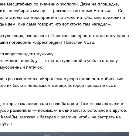
енее масштабных по значению экологии. Даже на площадке,
ходить, пособирать мусор, — рассказывает мама Наталья. — Со
воспитательные мероприятия по экологии. Она мне приходит и
ь идём, она сама говорит, что вот кто-то там нагадил».
На заправках Владивостока снова п
ли гуляющих, очень легко. Приехавшие просто так на полуостров
топливо – рост от 26 копеек до 17 р
шил поговорить корреспондент Новостей VL.ru.
сил корреспондент мужчину
 возможно, подойду, — ответил гуляющий и ушёл в сторону
замусоренный пятачок.
ми в разных местах. «Королём» мусора стали автомобильные
сего их было в небольшом озерце, которое превратилось в
 которые складировали возле батареи. Там же складывали в
усор разделяли — покрышки в одно место, остальное в другое.
 КамАЗы, заезжая к батарее с разгона, чтобы не застрять на
другую.