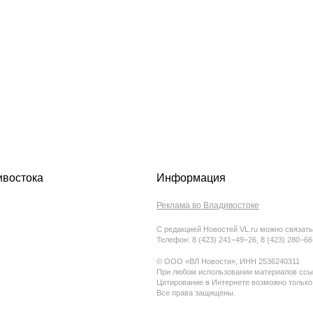
ивостока
Информация
Реклама во Владивостоке
С редакцией Новостей VL.ru можно связать
Телефон: 8 (423) 241−49−26, 8 (423) 280−6
© ООО «ВЛ Новости», ИНН 2536240311
При любом использовании материалов ссыл
Цитирование в Интернете возможно только
Все права защищены.