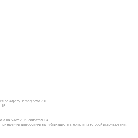
ся по адресу:
lenta@newsvl.ru
6−15
ка на NewsVL.ru обязательна.
 при наличии гиперссылки на публикацию, материалы из которой использованы.