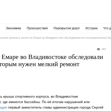
Экономика
Происшествия
Перекрытия дорог
Истории
Что 
шения кровли в школе на Емаре во Владивостоке обследовали все муниципальные ба
887
 Емаре во Владивостоке обследовали
оторым нужен мелкий ремонт
сь крыша спортивного корпуса, во Владивостоке
, где имеются бассейны. По её итогам нарушений или
бщил
первый заместитель главы администрации города Сергей