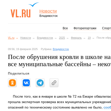
Новости
Владивосток
Все
Фоторепортажи
Спорт
VL.ru
Новости
Владивосток
2025
Февраль
19
После обру
09:56, 19 февраля 2025
Рубрика:
Владивосток
После обрушения кровли в школе на
все муниципальные бассейны – нек
Поделиться
После того, как в январе в школе № 72 на Емаре обвалила
прошла экспертная проверка всех муниципальных учреждений
опасений по техническому состоянию выявлено не было,
соо