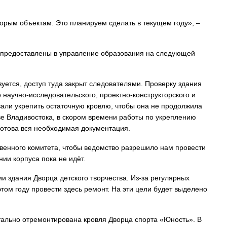
орым объектам. Это планируем сделать в текущем году», –
 предоставлены в управление образования на следующей
ется, доступ туда закрыт следователями. Проверку здания
научно-исследовательского, проектно-конструкторского и
вали укрепить остаточную кровлю, чтобы она не продолжила
ве Владивостока, в скором времени работы по укреплению
готова вся необходимая документация.
енного комитета, чтобы ведомство разрешило нам провести
нии корпуса пока не идёт.
и здания Дворца детского творчества. Из-за регулярных
ом году провести здесь ремонт. На эти цели будет выделено
итально отремонтирована кровля Дворца спорта «Юность». В