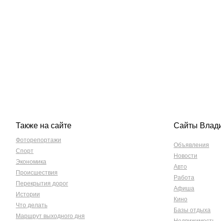
Также на сайте
Сайты Влад
Фоторепортажи
Объявления
Спорт
Новости
Экономика
Авто
Происшествия
Работа
Перекрытия дорог
Афиша
Истории
Кино
Что делать
Базы отдыха
Маршрут выходного дня