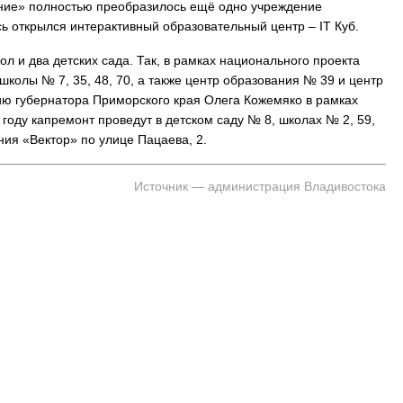
ание» полностью преобразилось ещё одно учреждение
 открылся интерактивный образовательный центр – IT Куб.
л и два детских сада. Так, в рамках национального проекта
колы № 7, 35, 48, 70, а также центр образования № 39 и центр
На заправках Владивостока снова п
ию губернатора Приморского края Олега Кожемяко в рамках
топливо – рост от 26 копеек до 17 р
году капремонт проведут в детском саду № 8, школах № 2, 59,
ния «Вектор» по улице Пацаева, 2.
Источник — администрация Владивостока