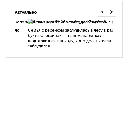
Актуально
одорожало
Семья с ребёнком заблудилась в лесу в районе
О
ублей
бухты Спокойной — напоминаем, как
«
подготовиться к походу, и что делать, если
п
заблудился
Вл