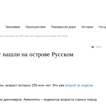
Экономика
Происшествия
Перекрытия дорог
Истории
Что 
сти возрастом 250 млн лет нашли на острове Русском
4152
т нашли на острове Русском
ы, возраст которых 250 млн лет. Это уже
второй за неделю
и динозавров. Аммониты – индикатор возраста горных пород.