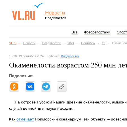
Новости
Владивосток
Все
Фоторепортажи
Спорт
VL.ru
Новости
Владивосток
2024
Сентябрь
19
Окаменело
16:18, 19 сентября 2024
Рубрика:
Владивосток
Окаменелости возрастом 250 млн ле
Поделиться
На острове Русском нашли древние окаменелости, аммонит
случай ценной для науки находки.
Как
отмечает
Приморский океанариум, эти объекты – ровесник