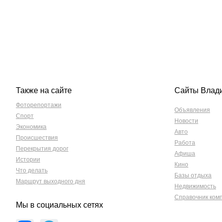
Также на сайте
Сайты Влад
Фоторепортажи
Объявления
Спорт
Новости
Экономика
Авто
Происшествия
Работа
Перекрытия дорог
Афиша
Истории
Кино
Что делать
Базы отдыха
Маршрут выходного дня
Недвижимость
Справочник ком
Мы в социальных сетях