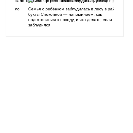
одорожало
Семья с ребёнком заблудилась в лесу в районе
О
ублей
бухты Спокойной — напоминаем, как
«
подготовиться к походу, и что делать, если
п
заблудился
Вл