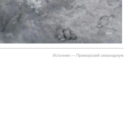
На заправках Владивостока снова п
топливо – рост от 26 копеек до 17 р
Источник — Приморский океанариум