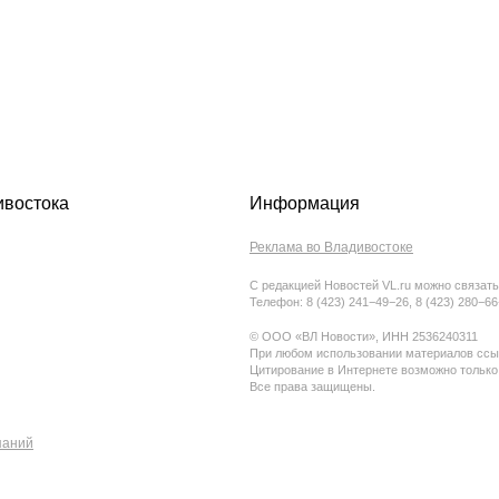
ивостока
Информация
Реклама во Владивостоке
С редакцией Новостей VL.ru можно связать
Телефон: 8 (423) 241−49−26, 8 (423) 280−6
© ООО «ВЛ Новости», ИНН 2536240311
При любом использовании материалов ссыл
Цитирование в Интернете возможно только
Все права защищены.
паний