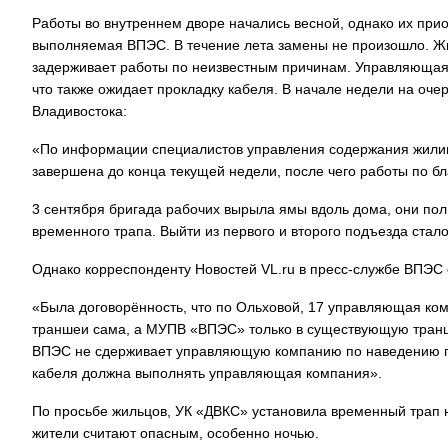
Работы во внутреннем дворе начались весной, однако их при
выполняемая ВПЭС. В течение лета замены не произошло. Ж
задерживает работы по неизвестным причинам. Управляющая 
что также ожидает прокладку кабеля. В начале недели на оч
Владивостока:
«По информации специалистов управления содержания жилищн
завершена до конца текущей недели, после чего работы по бл
3 сентября бригада рабочих вырыла ямы вдоль дома, они пол
временного трапа. Выйти из первого и второго подъезда стал
Однако корреспонденту Новостей VL.ru в пресс-службе ВПЭС 
«Была договорённость, что по Ольховой, 17 управляющая ком
траншеи сама, а МУПВ «ВПЭС» только в существующую транше
ВПЭС не сдерживает управляющую компанию по наведению по
кабеля должна выполнять управляющая компания».
По просьбе жильцов, УК «ДВКС» установила временный трап 
жители считают опасным, особенно ночью.