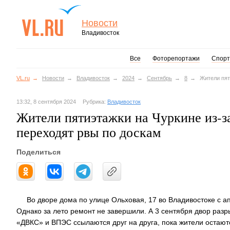
Новости
Владивосток
Все
Фоторепортажи
Спорт
VL.ru
Новости
Владивосток
2024
Сентябрь
8
Жители пят
13:32, 8 сентября 2024
Рубрика:
Владивосток
Жители пятиэтажки на Чуркине из-з
переходят рвы по доскам
Поделиться
Во дворе дома по улице Ольховая, 17 во Владивостоке с а
Однако за лето ремонт не завершили. А 3 сентября двор р
«ДВКС» и ВПЭС ссылаются друг на друга, пока жители остают