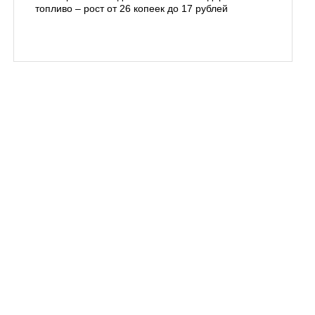
топливо – рост от 26 копеек до 17 рублей
бухты С
подготов
заблуди