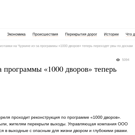
Экономика
Происшествия
Перекрытия дорог
Истории
Что 
иэтажки на Чуркине из-за программы «1000 дворов» теперь переходят рвы по доскам
5094
а программы «1000 дворов» теперь
преля проходит реконструкция по программе «1000 дворов».
азрыли, жителям перекрыли выходы. Управляющая компания ООО
ся в выходные с опасным для жизни двором и глубокими рвами.