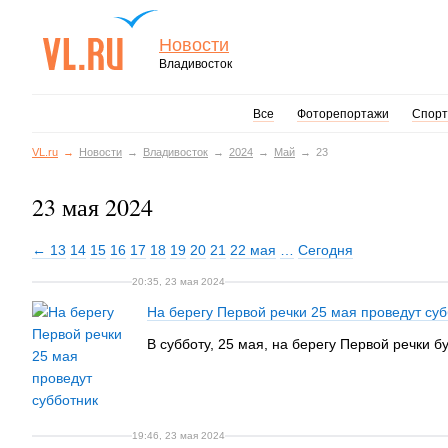
Новости
Владивосток
Все
Фоторепортажи
Спорт
VL.ru
Новости
Владивосток
2024
Май
23
23 мая 2024
← 13
14
15
16
17
18
19
20
21
22 мая
…
Сегодня
20:35, 23 мая 2024
На берегу Первой речки 25 мая проведут суб
В субботу, 25 мая, на берегу Первой речки 
19:46, 23 мая 2024