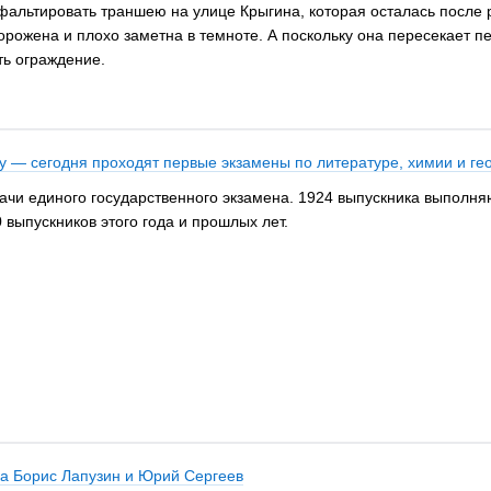
альтировать траншею на улице Крыгина, которая осталась после 
орожена и плохо заметна в темноте. А поскольку она пересекает п
ть ограждение.
у — сегодня проходят первые экзамены по литературе, химии и г
ачи единого государственного экзамена. 1924 выпускника выполняю
 выпускников этого года и прошлых лет.
ка Борис Лапузин и Юрий Сергеев