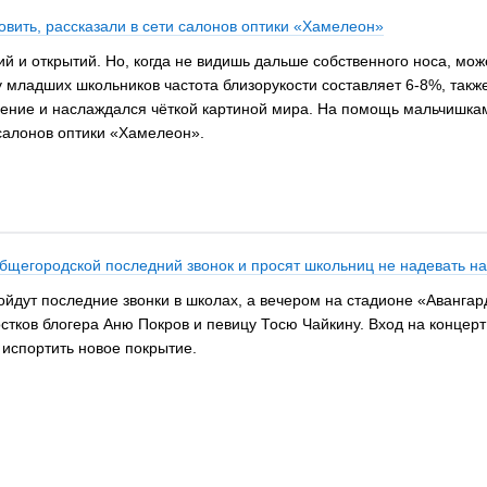
новить, рассказали в сети салонов оптики «Хамелеон»
ий и открытий. Но, когда не видишь дальше собственного носа, мо
 младших школьников частота близорукости составляет 6-8%, также 
зрение и наслаждался чёткой картиной мира. На помощь мальчишка
 салонов оптики «Хамелеон».
бщегородской последний звонок и просят школьниц не надевать на
ройдут последние звонки в школах, а вечером на стадионе «Аванга
стков блогера Аню Покров и певицу Тосю Чайкину. Вход на концерт
 испортить новое покрытие.