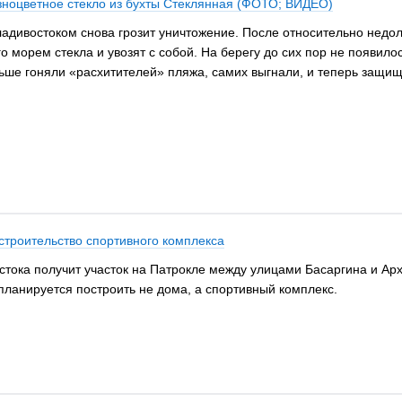
зноцветное стекло из бухты Стеклянная (ФОТО; ВИДЕО)
адивостоком снова грозит уничтожение. После относительно недолг
 морем стекла и увозят с собой. На берегу до сих пор не появил
ьше гоняли «расхитителей» пляжа, самих выгнали, и теперь защищ
строительство спортивного комплекса
ока получит участок на Патрокле между улицами Басаргина и Арх
планируется построить не дома, а спортивный комплекс.