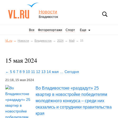
Новости
Владивосток
Все
Фоторепортажи
Спорт
Еще
VL.ru
Новости
Владивосток
2024
Май
15
15 мая 2024
← 5
6
7
8
9
10
11
12
13
14 мая
…
Сегодня
21:18, 15 мая 2024
Во Владивостоке «раздадут» 25
квартир в новостройке победителям
молодёжного конкурса – среди них
оказались и сотрудники правительства
края