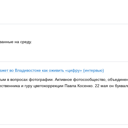
ванные на среду.
ажет во Владивостоке как оживить «цифру» (интервью)
утым в вопросах фотографии. Активное фотосообщество, объедине
венника и гуру цветокоррекции Павла Косенко. 22 мая он букваль