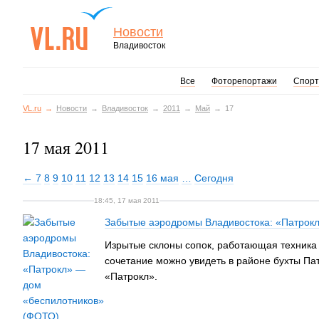
Новости
Владивосток
Все
Фоторепортажи
Спорт
VL.ru
Новости
Владивосток
2011
Май
17
17 мая 2011
← 7
8
9
10
11
12
13
14
15
16 мая
…
Сегодня
18:45, 17 мая 2011
Забытые аэродромы Владивостока: «Патрок
Изрытые склоны сопок, работающая техника 
сочетание можно увидеть в районе бухты Па
«Патрокл».