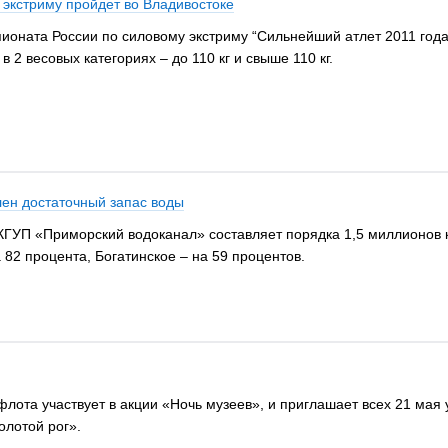
 экстриму пройдет во Владивостоке
пионата России по силовому экстриму “Сильнейший атлет 2011 год
2 весовых категориях – до 110 кг и свыше 110 кг.
ен достаточный запас воды
КГУП «Приморский водоканал» составляет порядка 1,5 миллионов
 82 процента, Богатинское – на 59 процентов.
лота участвует в акции «Ночь музеев», и приглашает всех 21 мая 
олотой рог».