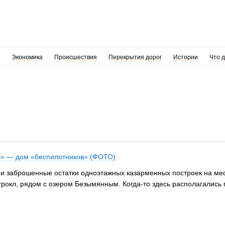
Экономика
Происшествия
Перекрытия дорог
Истории
Что 
л» — дом «беспилотников» (ФОТО)
и заброшенные остатки одноэтажных казарменных построек на мес
трокл, рядом с озером Безымянным. Когда-то здесь располагалис