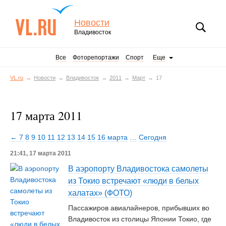
Новости
Владивосток
Все
Фоторепортажи
Спорт
Еще
VL.ru
Новости
Владивосток
2011
Март
17
17 марта 2011
← 7
8
9
10
11
12
13
14
15
16 марта
…
Сегодня
21:41, 17 марта 2011
В аэропорту Владивостока самолеты
из Токио встречают «люди в белых
халатах» (ФОТО)
Пассажиров авиалайнеров, прибывших во
Владивосток из столицы Японии Токио, где