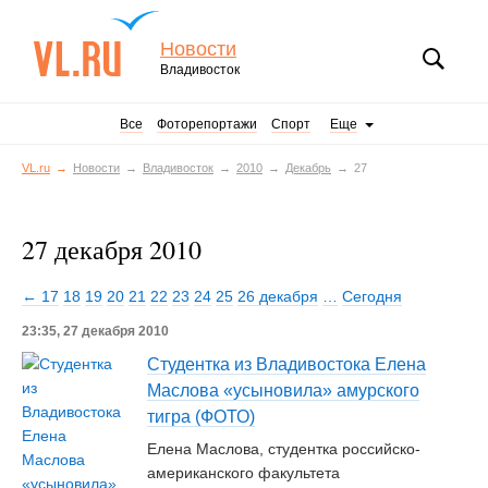
Новости
Владивосток
Все
Фоторепортажи
Спорт
Еще
VL.ru
Новости
Владивосток
2010
Декабрь
27
27 декабря 2010
← 17
18
19
20
21
22
23
24
25
26 декабря
…
Сегодня
23:35, 27 декабря 2010
Студентка из Владивостока Елена
Маслова «усыновила» амурского
тигра (ФОТО)
Елена Маслова, студентка российско-
американского факультета