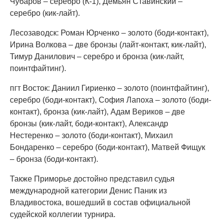
Чубаров – серебро (К-1), Демьян Ставинский –
серебро (кик-лайт).
Лесозаводск: Роман Юрченко – золото (боди-контакт),
Ирина Волкова – две бронзы (лайт-контакт, кик-лайт),
Тимур Данилович – серебро и бронза (кик-лайт,
поинтфайтинг).
пгт Восток: Даниил Гириенко – золото (поинтфайтинг),
серебро (боди-контакт), София Лапоха – золото (боди-
контакт), бронза (кик-лайт), Адам Вериков – две
бронзы (кик-лайт, боди-контакт), Александр
Нестеренко – золото (боди-контакт), Михаил
Бондаренко – серебро (боди-контакт), Матвей Фищук
– бронза (боди-контакт).
Также Приморье достойно представил судья
международной категории Денис Паник из
Владивостока, вошедший в состав официальной
судейской коллегии турнира.