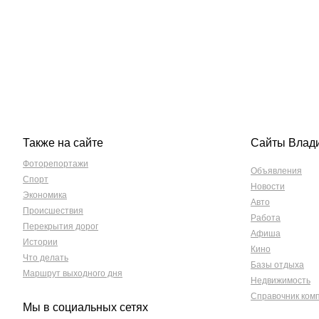
Также на сайте
Сайты Влад
Фоторепортажи
Объявления
Спорт
Новости
Экономика
Авто
Происшествия
Работа
Перекрытия дорог
Афиша
Истории
Кино
Что делать
Базы отдыха
Маршрут выходного дня
Недвижимость
Справочник ком
Мы в социальных сетях