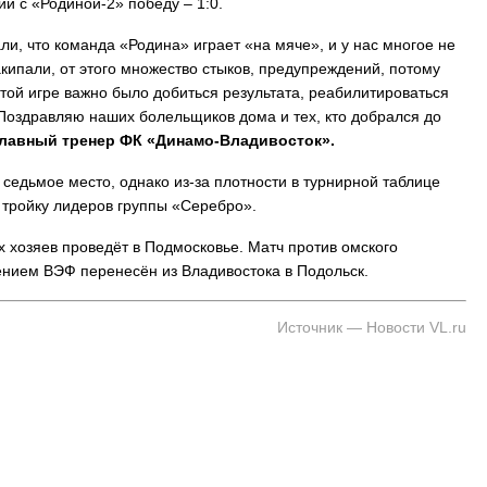
и с «Родиной-2» победу – 1:0.
ли, что команда «Родина» играет «на мяче», и у нас многое не
 Владивостока снова подорожало
Семья с ребёнком заблудилас
кипали, от этого множество стыков, предупреждений, потому
т от 26 копеек до 17 рублей
бухты Спокойной — напомина
подготовиться к походу, и что
той игре важно было добиться результата, реабилитироваться
заблудился
. Поздравляю наших болельщиков дома и тех, кто добрался до
главный тренер ФК «Динамо-Владивосток».
 седьмое место, однако из-за плотности в турнирной таблице
 тройку лидеров группы «Серебро».
х хозяев проведёт в Подмосковье. Матч против омского
ением ВЭФ перенесён из Владивостока в Подольск.
Источник — Новости VL.ru