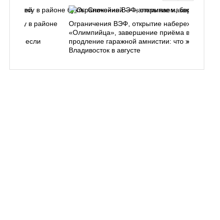
ь в лесу в районе
Ограничения ВЭФ, открытие набережной у
ем, как
«Олимпийца», завершение приёма в вузы,
 делать, если
продление гаражной амнистии: что ждёт
Владивосток в августе