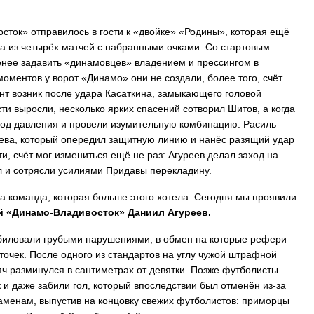
сток» отправилось в гости к «двойке» «Родины», которая ещё
а из четырёх матчей с набранными очками. Со стартовым
менее задавить «динамовцев» владением и прессингом в
оментов у ворот «Динамо» они не создали, более того, счёт
нт возник после удара Касаткина, замыкающего головой
и выросли, несколько ярких спасений сотворил Шитов, а когда
под давления и провели изумительную комбинацию: Расиль
ева, который опередил защитную линию и нанёс разящий удар
ати, счёт мог измениться ещё не раз: Агуреев делал заход на
ал и сотрясли усилиями Придавы перекладину.
а команда, которая больше этого хотела. Сегодня мы проявили
 «Динамо-Владивосток» Даниил Агуреев.
зобиловали грубыми нарушениями, в обмен на которые рефери
точек. После одного из стандартов на углу чужой штрафной
яч разминулся в сантиметрах от девятки. Позже футболисты
и даже забили гол, который впоследствии был отменён из-за
аменам, выпустив на концовку свежих футболистов: приморцы