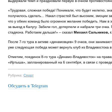
выдержали темп и праздновали первую в очном противостояни
«Трудовая, сложная победа! Понимали, что будет нелегко, зна
На заправках
получилось сделать… Накал страстей был высоким, эмоции за
топливо – рос
что у обеих команд было огромное желание победить. Нам в э
за выезд в Калугу. Забили гол, дотерпели и набрали три очка
стадиона. Работаем дальше!» – сказал
Михаил Сальников, 
После 7-го тура в активе «динамовцев» 9 очков, они занимают
уже следующая победа может вернуть клуб из Владивостока в
Отметим, поединок 8-го тура «Динамо-Владивосток» на права
«Иртыша», запланированный на 6 сентября, в связи с провед
Рубрика:
Спорт
Обсудить в Telegram