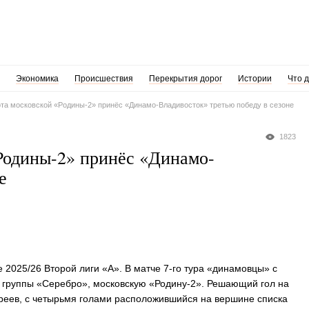
Экономика
Происшествия
Перекрытия дорог
Истории
Что 
ота московской «Родины-2» принёс «Динамо-Владивосток» третью победу в сезоне
1823
«Родины-2» принёс «Динамо-
е
2025/26 Второй лиги «А». В матче 7-го тура «динамовцы» с
 группы «Серебро», московскую «Родину-2». Решающий гол на
уреев, с четырьмя голами расположившийся на вершине списка