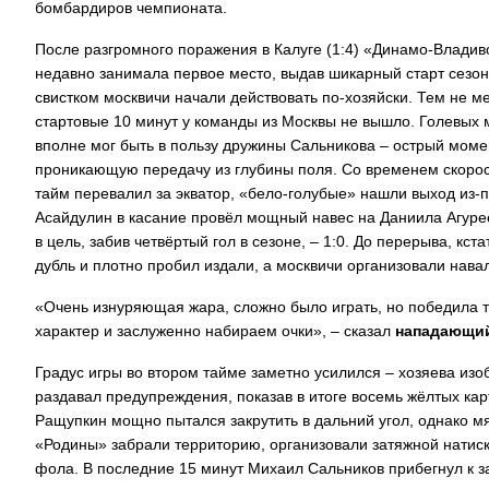
бомбардиров чемпионата.
После разгромного поражения в Калуге (1:4) «Динамо-Владиво
недавно занимала первое место, выдав шикарный старт сезон
свистком москвичи начали действовать по-хозяйски. Тем не 
стартовые 10 минут у команды из Москвы не вышло. Голевых м
вполне мог быть в пользу дружины Сальникова – острый моме
проникающую передачу из глубины поля. Со временем скорост
тайм перевалил за экватор, «бело-голубые» нашли выход из-
Асайдулин в касание провёл мощный навес на Даниила Агуре
в цель, забив четвёртый гол в сезоне, – 1:0. До перерыва, кст
дубль и плотно пробил издали, а москвичи организовали нав
«Очень изнуряющая жара, сложно было играть, но победила т
характер и заслуженно набираем очки», – сказал
нападающий
Градус игры во втором тайме заметно усилился – хозяева и
раздавал предупреждения, показав в итоге восемь жёлтых кар
Ращупкин мощно пытался закрутить в дальний угол, однако м
«Родины» забрали территорию, организовали затяжной натиск 
фола. В последние 15 минут Михаил Сальников прибегнул к з