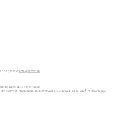
ся по адресу:
lenta@newsvl.ru
6−15
ка на NewsVL.ru обязательна.
 при наличии гиперссылки на публикацию, материалы из которой использованы.