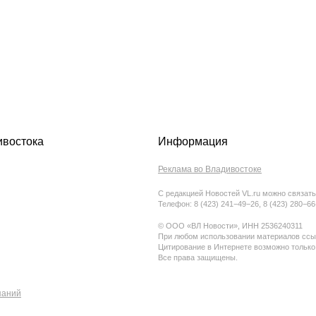
ивостока
Информация
Реклама во Владивостоке
С редакцией Новостей VL.ru можно связать
Телефон: 8 (423) 241−49−26, 8 (423) 280−6
© ООО «ВЛ Новости», ИНН 2536240311
При любом использовании материалов ссыл
Цитирование в Интернете возможно только
Все права защищены.
паний