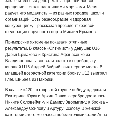
заключительный день регаты. Прошли боевое
крещение – стали настоящими моряками. Меня
радует, что медалисты – из разных городов, школ и
организаций. Есть разнообразие и здоровая
конкуренция», – рассказал президент краевой
федерации парусного спорта Михаил Ермаков.
Приморские яхтсмены показали отличные
результаты. В классе «Оптимист» у девушек U16
Дарья Ермакова и Кристина Афанасенко из
Владивостока завоевали золото и серебро, а у
юношей U16 Андрей Зубрий взял первое место. В
младшей возрастной категории бронзу U12 выиграл
Глеб Шибаев из Находки.
В классе «420» в открытой группе победу одержали
Екатерина Юрку и Архип Папко, серебро досталось
Никите Соловейчику и Дамиру Зворыгину, а бронза –
Александру Осипову и Артуру Козлову. В женской
категории этого же класса победителями стали Анна