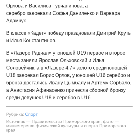
Орлова и Василиса Турчанинова, а
серебро завоевали Софья Даниленко и Варвара
Адамчук.
В классе «Кадет» победу праздновали Дмитрий Круть
и Илья Константинов.
В «Лазере Радиал» у юношей U19 первое и второе
места заняли Ярослав Ольховский и Илья
Соловейчик, а в «Лазере 4.7» золото среди юношей
U18 завоевал Борис Орлов, у юношей U16 серебро и
бронза достались Ивану Цымбалу и Артёму Сорбало,
а Анастасия Афанасенко принесла сборной бронзу
среди девушек U18 и серебро в U16.
Рубрика:
Спорт
Источник — Правительство Приморского края; фото —
министерство физической культуры и спорта Приморского
края