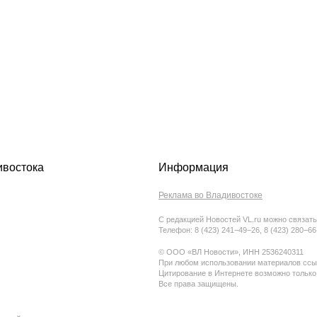
ивостока
Информация
Реклама во Владивостоке
С редакцией Новостей VL.ru можно связать
Телефон: 8 (423) 241−49−26, 8 (423) 280−6
© ООО «ВЛ Новости», ИНН 2536240311
При любом использовании материалов ссыл
Цитирование в Интернете возможно только
Все права защищены.