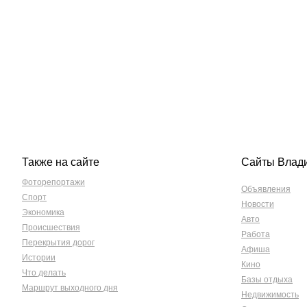
Также на сайте
Сайты Влад
Фоторепортажи
Объявления
Спорт
Новости
Экономика
Авто
Происшествия
Работа
Перекрытия дорог
Афиша
Истории
Кино
Что делать
Базы отдыха
Маршрут выходного дня
Недвижимость