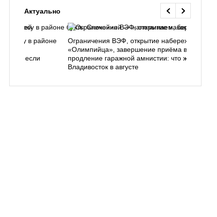
Актуально
ь в лесу в районе
Ограничения ВЭФ, открытие набережной у
ем, как
«Олимпийца», завершение приёма в вузы,
 делать, если
продление гаражной амнистии: что ждёт
Владивосток в августе