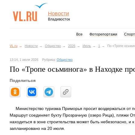
Новости
Владивосток
Все
Фоторепортажи
Спорт
VL.ru
Новости
Общество
2026
Июль
1
По «Тропе осьмин
13:14, 1 июля 2026
Рубрика:
Общество
По «Тропе осьминога» в Находке про
Поделиться
Министерство туризма Приморья просит воздержаться от п
Маршрут соединяет бухту Прозрачную (озеро Рица), пляжи От
находиться в зоне строительства может быть небезопасно, и 
запланировано на 20 июля.