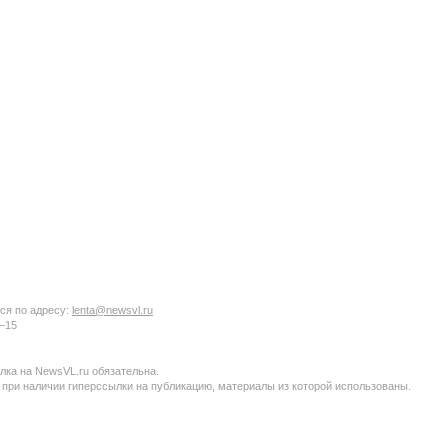
ся по адресу:
lenta@newsvl.ru
6−15
ка на NewsVL.ru обязательна.
 при наличии гиперссылки на публикацию, материалы из которой использованы.