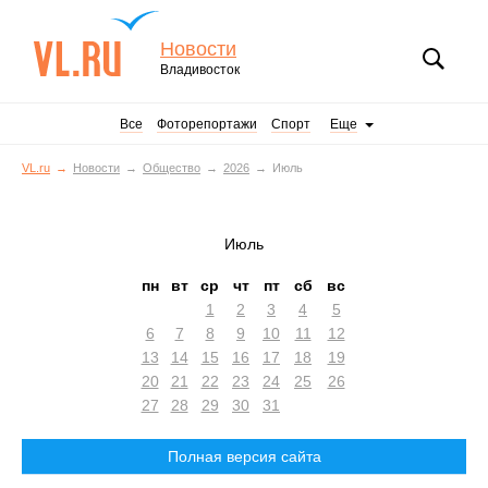
Новости
Владивосток
Все
Фоторепортажи
Спорт
Еще
VL.ru
Новости
Общество
2026
Июль
Июль
пн
вт
ср
чт
пт
сб
вс
1
2
3
4
5
6
7
8
9
10
11
12
13
14
15
16
17
18
19
20
21
22
23
24
25
26
27
28
29
30
31
Полная версия сайта