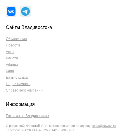
Сайты Владивостока
Объявления
Новости
Авто
Работа
Афиша
Кино
Базы отдыха
Недвижимость
Справочник компаний
Информация
Реклама во Владивостоке
С редакцией Новостей VL.ru можно связаться по адресу:
lenta@newsvl.ru
Телефон: 8 (423) 241−49−26, 8 (423) 280−66−15