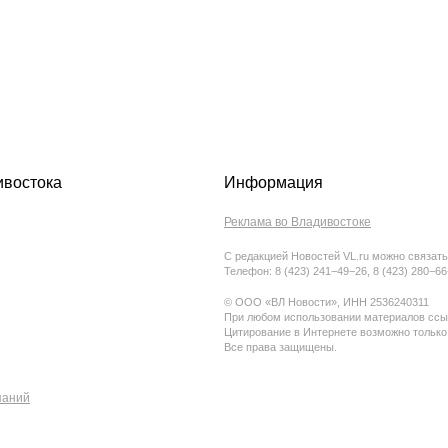
ивостока
Информация
Реклама во Владивостоке
С редакцией Новостей VL.ru можно связать
Телефон: 8 (423) 241−49−26, 8 (423) 280−6
© ООО «ВЛ Новости», ИНН 2536240311
При любом использовании материалов ссыл
Цитирование в Интернете возможно только
Все права защищены.
паний