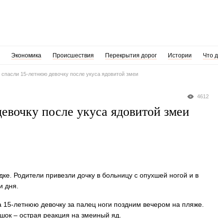
Экономика
Происшествия
Перекрытия дорог
Истории
Что 
 спасли 15-летнюю девочку после укуса ядовитой змеи
4612
евочку после укуса ядовитой змеи
ке. Родители привезли дочку в больницу с опухшей ногой и в
и дня.
а 15-летнюю девочку за палец ноги поздним вечером на пляже.
шок – острая реакция на змеиный яд.