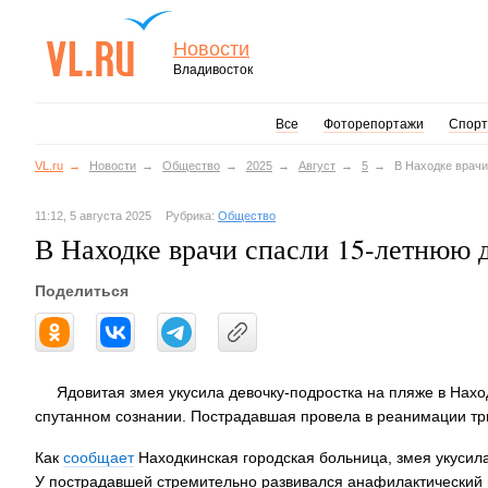
Новости
Владивосток
Все
Фоторепортажи
Спорт
VL.ru
Новости
Общество
2025
Август
5
В Находке врачи
11:12, 5 августа 2025
Рубрика:
Общество
В Находке врачи спасли 15-летнюю д
Поделиться
Ядовитая змея укусила девочку-подростка на пляже в Наход
спутанном сознании. Пострадавшая провела в реанимации тр
Как
сообщает
Находкинская городская больница, змея укусил
У пострадавшей стремительно развивался анафилактический 