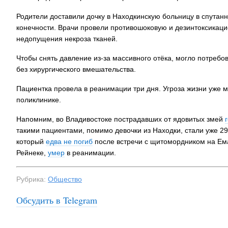
Родители доставили дочку в Находкинскую больницу в спутан
конечности. Врачи провели противошоковую и дезинтоксикаци
недопущения некроза тканей.
Чтобы снять давление из-за массивного отёка, могло потребов
без хирургического вмешательства.
Пациентка провела в реанимации три дня. Угроза жизни уже 
поликлинике.
Напомним, во Владивостоке пострадавших от ядовитых змей
такими пациентами, помимо девочки из Находки, стали уже 2
который
едва не погиб
после встречи с щитомордником на Ема
Рейнеке,
умер
в реанимации.
Рубрика:
Общество
Обсудить в Telegram