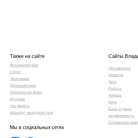
Также на сайте
Сайты Влад
Фоторепортажи
Объявления
Спорт
Новости
Экономика
Авто
Происшествия
Работа
Перекрытия дорог
Афиша
Истории
Кино
Что делать
Базы отдыха
Маршрут выходного дня
Недвижимость
Справочник ком
Мы в социальных сетях