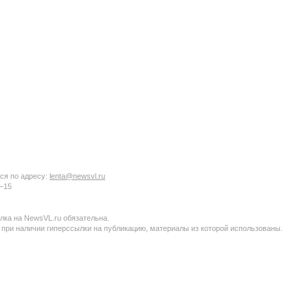
ся по адресу:
lenta@newsvl.ru
6−15
ка на NewsVL.ru обязательна.
 при наличии гиперссылки на публикацию, материалы из которой использованы.