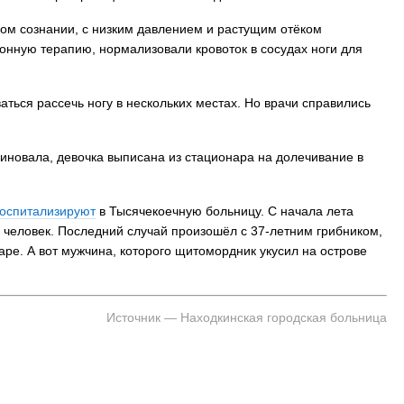
ном сознании, с низким давлением и растущим отёком
онную терапию, нормализовали кровоток в сосудах ноги для
аться рассечь ногу в нескольких местах. Но врачи справились
миновала, девочка выписана из стационара на долечивание в
госпитализируют
в Тысячекоечную больницу. С начала лета
9 человек. Последний случай произошёл с 37-летним грибником,
ре. А вот мужчина, которого щитомордник укусил на острове
Источник — Находкинская городская больница