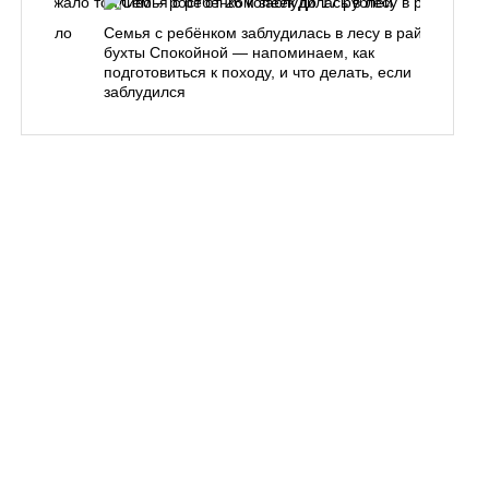
одорожало
Семья с ребёнком заблудилась в лесу в районе
О
ублей
бухты Спокойной — напоминаем, как
«
подготовиться к походу, и что делать, если
п
заблудился
Вл