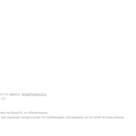
ся по адресу:
lenta@newsvl.ru
6−15
ка на NewsVL.ru обязательна.
 при наличии гиперссылки на публикацию, материалы из которой использованы.