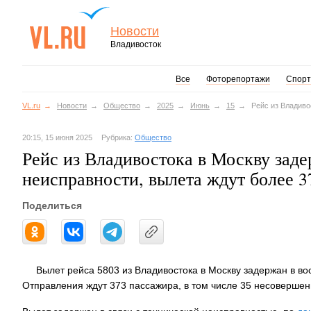
Новости
Владивосток
Все
Фоторепортажи
Спорт
VL.ru
Новости
Общество
2025
Июнь
15
Рейс из Владиво
20:15, 15 июня 2025
Рубрика:
Общество
Рейс из Владивостока в Москву заде
неисправности, вылета ждут более 
Поделиться
Вылет рейса 5803 из Владивостока в Москву задержан в во
Отправления ждут 373 пассажира, в том числе 35 несовершен