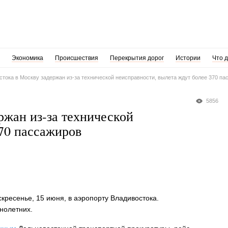
Экономика
Происшествия
Перекрытия дорог
Истории
Что 
стока в Москву задержан из-за технической неисправности, вылета ждут более 370 па
5856
ржан из-за технической
370 пассажиров
скресенье, 15 июня, в аэропорту Владивостока.
нолетних.