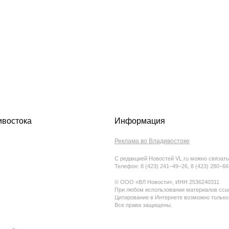
ивостока
Информация
Реклама во Владивостоке
С редакцией Новостей VL.ru можно связать
Телефон: 8 (423) 241−49−26, 8 (423) 280−6
© ООО «ВЛ Новости», ИНН 2536240311
При любом использовании материалов ссыл
Цитирование в Интернете возможно только
Все права защищены.