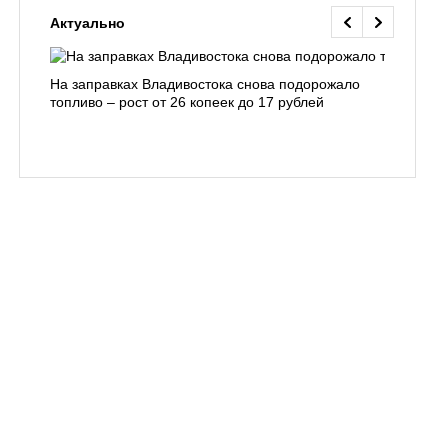
Актуально
На заправках Владивостока снова подорожало
Семья с 
топливо – рост от 26 копеек до 17 рублей
бухты С
подготов
заблуди