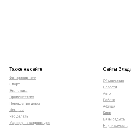
Также на сайте
Сайты Влад
Фоторепортажи
Объявления
Спорт
Новости
Экономика
Авто
Происшествия
Работа
Перекрытия дорог
Афиша
Истории
Кино
Что делать
Базы отдыха
Маршрут выходного дня
Недвижимость