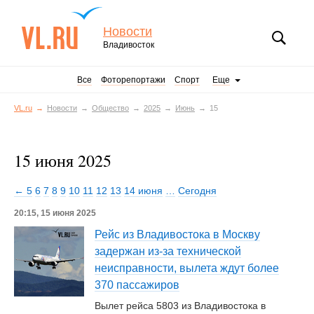
Новости
Владивосток
Все
Фоторепортажи
Спорт
Еще
VL.ru
Новости
Общество
2025
Июнь
15
15 июня 2025
← 5
6
7
8
9
10
11
12
13
14 июня
…
Сегодня
20:15, 15 июня 2025
Рейс из Владивостока в Москву
задержан из-за технической
неисправности, вылета ждут более
370 пассажиров
Вылет рейса 5803 из Владивостока в