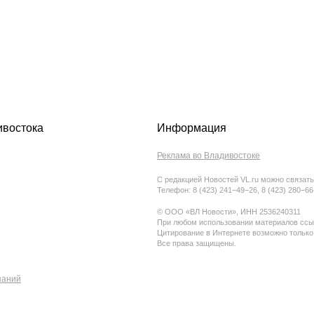
ивостока
Информация
Реклама во Владивостоке
С редакцией Новостей VL.ru можно связать
Телефон: 8 (423) 241−49−26, 8 (423) 280−6
© ООО «ВЛ Новости», ИНН 2536240311
При любом использовании материалов ссыл
Цитирование в Интернете возможно только
Все права защищены.
паний