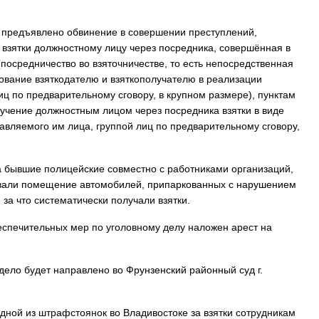
м предъявлено обвинение в совершении преступлений,
 взятки должностному лицу через посредника, совершённая в
 (посредничество во взяточничестве, то есть непосредственная
вование взяткодателю и взяткополучателю в реализации
иц по предварительному сговору, в крупном размере), пунктам
получение должностным лицом через посредника взятки в виде
тавляемого им лица, группой лиц по предварительному сговору,
да бывшие полицейские совместно с работниками организаций,
вали помещение автомобилей, припаркованных с нарушением
за что систематически получали взятки.
еспечительных мер по уголовному делу наложен арест на
дело будет направлено во Фрунзенский районный суд г.
дной из штрафстоянок во Владивостоке за взятки сотрудникам