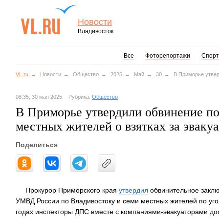
Новости
Владивосток
Все
Фоторепортажи
Спорт
VL.ru
Новости
Общество
2025
Май
30
В Приморье утвер
08:35, 30 мая 2025
Рубрика:
Общество
В Приморье утвердили обвинение по
местных жителей о взятках за эвак
Поделиться
Прокурор Приморского края
утвердил
обвинительное заклю
УМВД России по Владивостоку и семи местных жителей по угол
годах инспекторы ДПС вместе с компаниями-эвакуаторами д