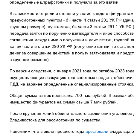
определённые штрафстоянки и получали за это взятки.
В зависимости от роли и степени участия каждого фигуранта
предусмотренных пунктом «б» части 4 статьи 291 УК РФ (дача
крупном размере), пунктам «а, б» части 3 статьи 291.1 УК РФ
передача взятки по поручению взяткодателя и иное способст
соглашения между ними о получении и даче взятки, группой л
«а, в» части 5 статьи 290 УК РФ (получение взятки, то есть 
денег за совершение действий в пользу взяткодателя и предс
в крупном размере).
По версии следствия, с января 2021 года по октябрь 2023 го
осуществляющих эвакуацию транспортных средств, обеспечи
ПДД, на заранее определённые специализированные стоянки, 
Общая сумма взяток превысила 700 тыс. рублей. В рамках об
имущество фигурантов на сумму свыше 7 млн рублей.
После вручения копий обвинительного заключения уголовное 
Владивостока для рассмотрения по существу.
Напомним, что в июле прошлого года
арестовали
владельца о