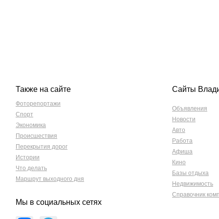
Также на сайте
Сайты Влад
Фоторепортажи
Объявления
Спорт
Новости
Экономика
Авто
Происшествия
Работа
Перекрытия дорог
Афиша
Истории
Кино
Что делать
Базы отдыха
Маршрут выходного дня
Недвижимость
Справочник ком
Мы в социальных сетях