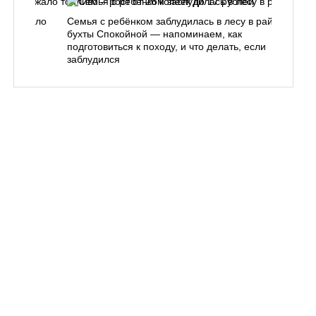
одорожало
Семья с ребёнком заблудилась в лесу в районе
О
ублей
бухты Спокойной — напоминаем, как
«
подготовиться к походу, и что делать, если
п
заблудился
Вл