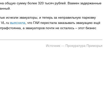
Д на общую сумму более 320 тысяч рублей. Взамен задержанные
На заправках Владивостока снова п
ванный.
топливо – рост от 26 копеек до 17 р
тью исчезли эвакуаторы, и теперь за неправильную парковку
 VL.ru
выяснила
, что ГАИ перестала заказывать эвакуацию ещё
трафстоянка, а эвакуаторов почти не осталось – этот бизнес
Источник — Прокуратура Приморья