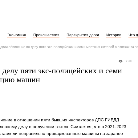
Экономика
Происшествия
Перекрытия дорог
Истории
Что 
дили обвинение по делу пяти экс-полицейских и семи местных жителей о взятках за 
3370
 делу пяти экс-полицейских и семи
уацию машин
чение в отношении пяти бывших инспекторов ДПС ГИБДД
овному делу о получении взяток. Считается, что в 2021-2023
оставляли неправильно припаркованные машины на заранее