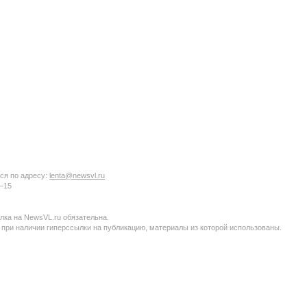
ся по адресу:
lenta@newsvl.ru
6−15
ка на NewsVL.ru обязательна.
 при наличии гиперссылки на публикацию, материалы из которой использованы.