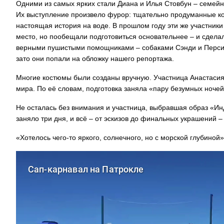
Одними из самых ярких стали Диана и Илья Стовбун – семейна
Их выступление произвело фурор: тщательно продуманные к
настоящая история на воде. В прошлом году эти же участники
место, но пообещали подготовиться основательнее – и сделали
На заправках
верными пушистыми помощниками – собаками Сэнди и Перси, о
топливо – рос
зато они попали на обложку нашего репортажа.
Многие костюмы были созданы вручную. Участница Анастасия 
мира. По её словам, подготовка заняла «пару безумных ночей
Не осталась без внимания и участница, выбравшая образ «И
заняло три дня, и всё – от эскизов до финальных украшений 
«Хотелось чего-то яркого, солнечного, но с морской глубиной