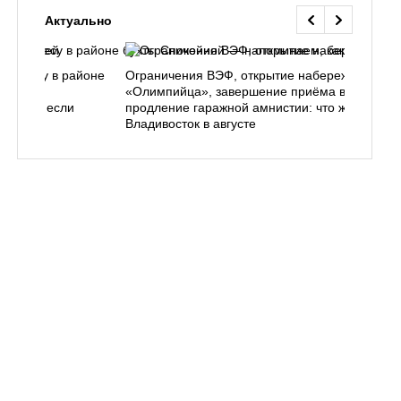
Актуально
ь в лесу в районе
Ограничения ВЭФ, открытие набережной у
ем, как
«Олимпийца», завершение приёма в вузы,
 делать, если
продление гаражной амнистии: что ждёт
Владивосток в августе