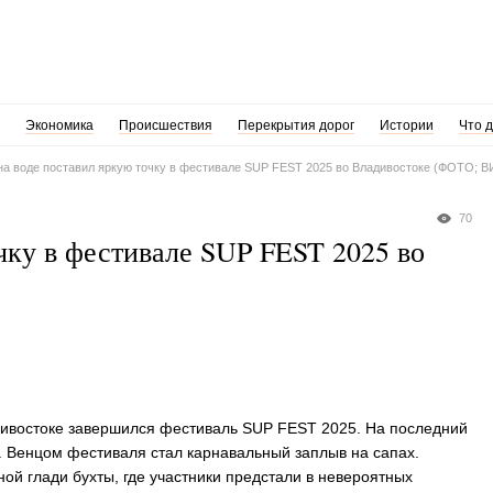
Экономика
Происшествия
Перекрытия дорог
Истории
Что 
на воде поставил яркую точку в фестивале SUP FEST 2025 во Владивостоке (ФОТО; 
70
чку в фестивале SUP FEST 2025 во
ладивостоке завершился фестиваль SUP FEST 2025. На последний
. Венцом фестиваля стал карнавальный заплыв на сапах.
ой глади бухты, где участники предстали в невероятных