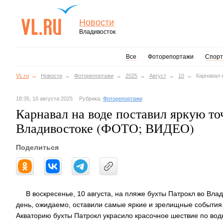
Новости
Владивосток
Все
Фоторепортажи
Спорт
VL.ru
Новости
Фоторепортажи
2025
Август
10
Карнавал 
18:35, 10 августа 2025
Рубрика:
Фоторепортажи
Карнавал на воде поставил яркую то
Владивостоке (ФОТО; ВИДЕО)
Поделиться
В воскресенье, 10 августа, на пляже бухты Патрокл во В
день, ожидаемо, оставили самые яркие и зрелищные события
Акваторию бухты Патрокл украсило красочное шествие по водн