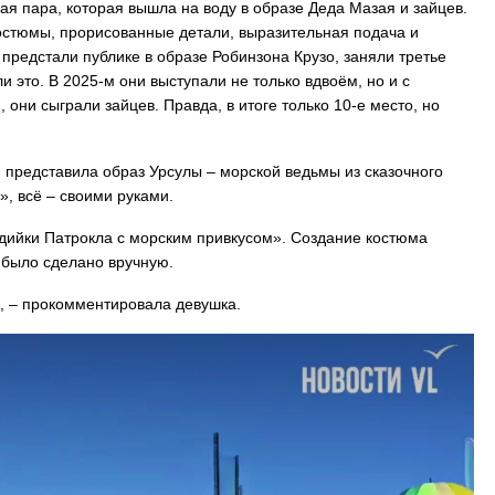
я пара, которая вышла на воду в образе Деда Мазая и зайцев.
остюмы, прорисованные детали, выразительная подача и
 предстали публике в образе Робинзона Крузо, заняли третье
 это. В 2025-м они выступали не только вдвоём, но и с
 Владивостока снова подорожало
Семья с ребёнком заблудилас
ни сыграли зайцев. Правда, в итоге только 10-е место, но
т от 26 копеек до 17 рублей
бухты Спокойной — напомина
подготовиться к походу, и что
заблудился
представила образ Урсулы – морской ведьмы из сказочного
», всё – своими руками.
ндийки Патрокла с морским привкусом». Создание костюма
– было сделано вручную.
», – прокомментировала девушка.