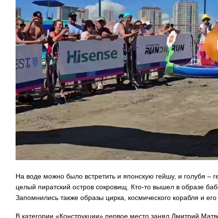
На воде можно было встретить и японскую гейшу, и голубя – г
целый пиратский остров сокровищ. Кто-то вышел в образе баб
Запомнились также образы цирка, космического корабля и его
В категории «Конструкции» первое место занял Дмитрий Матв