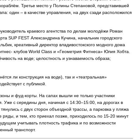
кораблём. Третье место у Полины Степановой, представившей
апа: один – в качестве управления, на двух сзади расположился
 руководитель краевого агентства по делам молодёжи Роман
рта SUP FEST Александрина Кучина, начальник городского
льбик, креативный директор владивостокского модного дома
тнес- клубов World Class и «Геометрия Фитнеса» Юлия Хобта.
ивость на воде; целостность и узнаваемость образа;
ётся ли конструкция на воде), так и «театральная»
одействует с публикой.
оны и фуд-корты. На сапах вышли не только участники
. Уже с середины дня, начиная с 14:30–15:00, на дорогах в
тянулись с двух сторон объездной трассы, а парковка у пляжа
ряды, и тем, кто приехал позже, приходилось по 15-20 минут
 будущем учитывать плотность трафика и по возможности
енный транспорт.