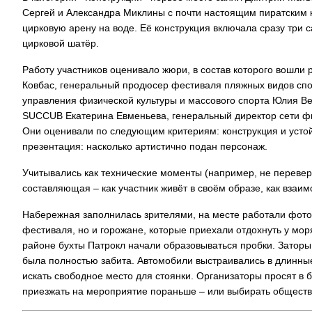
Сергей и Александра Миклины с почти настоящим пиратским 
цирковую арену на воде. Её конструкция включала сразу три с
цирковой шатёр.
Работу участников оценивало жюри, в состав которого вошли
Ковбас, генеральный продюсер фестиваля пляжных видов спо
управления физической культуры и массового спорта Юлия Ве
SUCCUB Екатерина Евменьева, генеральный директор сети фи
Они оценивали по следующим критериям: конструкция и устойч
презентация: насколько артистично подан персонаж.
Учитывались как технические моменты (например, не переверн
составляющая – как участник живёт в своём образе, как взаим
Набережная заполнилась зрителями, на месте работали фотоз
фестиваля, но и горожане, которые приехали отдохнуть у моря
районе бухты Патрокл начали образовываться пробки. Заторы 
была полностью забита. Автомобили выстраивались в длинные 
искать свободное место для стоянки. Организаторы просят в
приезжать на мероприятие пораньше – или выбирать обществ