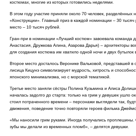
костюмах, многие из которых готовились неделями.
В этом году участие приняли около 70 человек, разделённых 
«Конструкции». Главный приз в каждой номинации – 30 тысяч ру
место – 10 тысяч рублей.
Гран-при в номинации «Лучший костюм» завоевала команда д
Анастасия, Дружкова Алина, Азарова Дарья) – архитекторы во
для создания костюма им хватило одной ночи и двух бутылок 
Второе место досталось Веронике Вальковой, представшей в 
лисица Кицунэ символизирует мудрость, хитрость и способно
японского минимализма, но с морской тематикой.
Третье место заняли сёстры Полина Кузьмина и Алиса Долишн
началась задолго до старта: только на грим у девушек ушло ок
стоил потраченного времени – персонажи выглядели так, будт
движения, поведение точно повторяли героев фильма Джейм
«Мы наносили грим руками. Иногда получались проплешины. С
зубы мы делали из временных пломб», – делятся девушки.