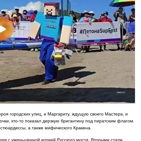
ероя городских улиц, и Маргариту, ждущую своего Мастера, и
очки, кто-то показал дерзкую бригантину под пиратским флагом.
 стюардессы, а также мифического Кракена.
еев с уменьшенной копией Русского моста. Вторыми стали