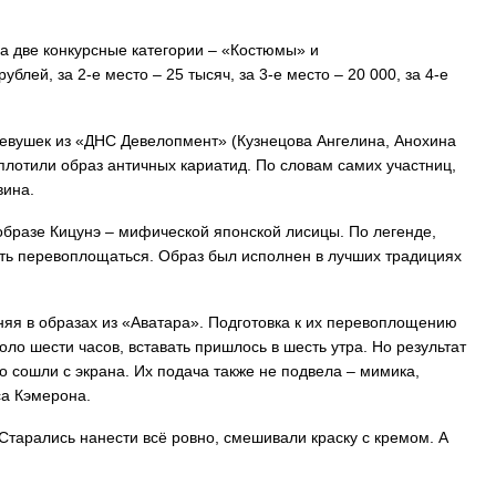
на две конкурсные категории – «Костюмы» и
блей, за 2-е место – 25 тысяч, за 3-е место – 20 000, за 4-е
евушек из «ДНС Девелопмент» (Кузнецова Ангелина, Анохина
плотили образ античных кариатид. По словам самих участниц,
вина.
образе Кицунэ – мифической японской лисицы. По легенде,
сть перевоплощаться. Образ был исполнен в лучших традициях
яя в образах из «Аватара». Подготовка к их перевоплощению
оло шести часов, вставать пришлось в шесть утра. Но результат
о сошли с экрана. Их подача также не подвела – мимика,
са Кэмерона.
тарались нанести всё ровно, смешивали краску с кремом. А