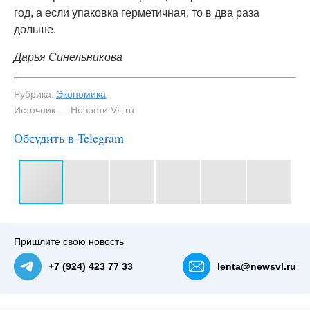
год, а если упаковка герметичная, то в два раза
дольше.
Дарья Синельникова
Рубрика:
Экономика
Источник — Новости VL.ru
Обсудить в Telegram
#3
Пчеловоды говорят, что 2025 год выдался трудным для
отрасли из-за плохого цветения липы — NewsVL.ru
Пришлите свою новость
+7 (924) 423 77 33
lenta@newsvl.ru