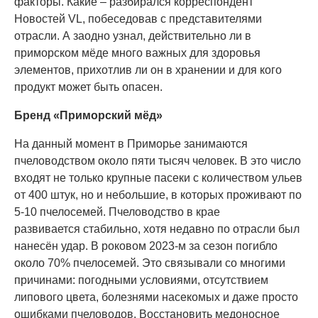
факторы. Какие – разбирался корреспондент
Новостей VL, побеседовав с представителями
отрасли. А заодно узнал, действительно ли в
приморском мёде много важных для здоровья
элементов, прихотлив ли он в хранении и для кого
продукт может быть опасен.
Бренд «Приморский мёд»
На данный момент в Приморье занимаются
пчеловодством около пяти тысяч человек. В это число
входят не только крупные пасеки с количеством ульев
от 400 штук, но и небольшие, в которых проживают по
5-10 пчелосемей. Пчеловодство в крае
развивается стабильно, хотя недавно по отрасли был
нанесён удар. В роковом 2023-м за сезон погибло
около 70% пчелосемей. Это связывали со многими
причинами: погодными условиями, отсутствием
липового цвета, болезнями насекомых и даже просто
ошибками пчеловодов. Восстановить медоносное