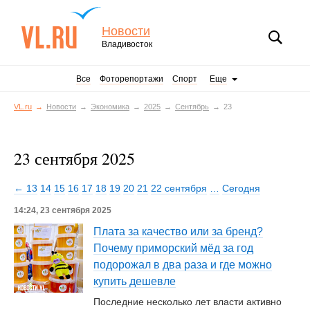
Новости
Владивосток
Все
Фоторепортажи
Спорт
Еще
VL.ru
Новости
Экономика
2025
Сентябрь
23
23 сентября 2025
← 13
14
15
16
17
18
19
20
21
22 сентября
…
Сегодня
14:24, 23 сентября 2025
Плата за качество или за бренд?
Почему приморский мёд за год
подорожал в два раза и где можно
купить дешевле
Последние несколько лет власти активно