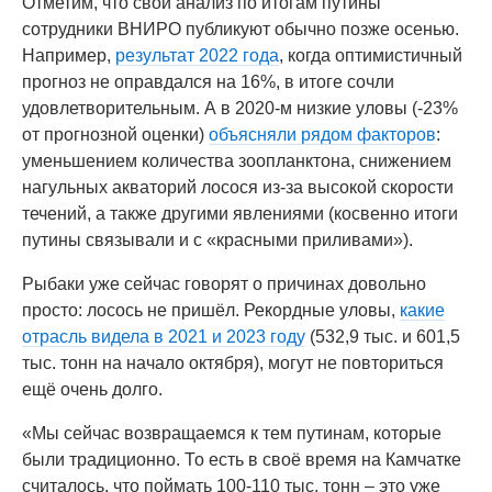
Отметим, что свой анализ по итогам путины
сотрудники ВНИРО публикуют обычно позже осенью.
Например,
результат 2022 года
, когда оптимистичный
прогноз не оправдался на 16%, в итоге сочли
удовлетворительным. А в 2020-м низкие уловы (-23%
от прогнозной оценки)
объясняли рядом факторов
:
уменьшением количества зоопланктона, снижением
нагульных акваторий лосося из-за высокой скорости
течений, а также другими явлениями (косвенно итоги
путины связывали и с «красными приливами»).
Рыбаки уже сейчас говорят о причинах довольно
просто: лосось не пришёл. Рекордные уловы,
какие
отрасль видела в 2021 и 2023 году
(532,9 тыс. и 601,5
тыс. тонн на начало октября), могут не повториться
ещё очень долго.
«Мы сейчас возвращаемся к тем путинам, которые
были традиционно. То есть в своё время на Камчатке
считалось, что поймать 100-110 тыс. тонн – это уже