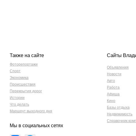
Также на сайте
Сайты Влад
Фоторепортажи
Объявления
Спорт
Новости
Экономика
Авто
Происшествия
Работа
Перекрытия дорог
Афиша
Истории
Кино
Что делать
Базы отдыха
Маршрут выходного дня
Недвижимость
Справочник ком
Мы в социальных сетях