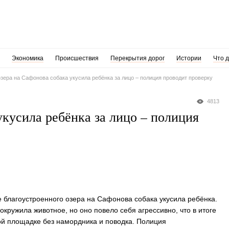
Экономика
Происшествия
Перекрытия дорог
Истории
Что 
озера на Сафонова собака укусила ребёнка за лицо – полиция проводит проверку
4813
укусила ребёнка за лицо – полиция
е благоустроенного озера на Сафонова собака укусила ребёнка.
кружила животное, но оно повело себя агрессивно, что в итоге
ой площадке без намордника и поводка. Полиция