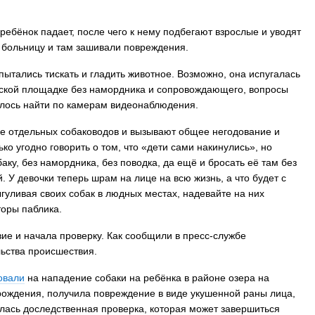
 ребёнок падает, после чего к нему подбегают взрослые и уводят
в больницу и там зашивали повреждения.
пытались тискать и гладить животное. Возможно, она испугалась
детской площадке без намордника и сопровождающего, вопросы
чилось найти по камерам видеонаблюдения.
ие отдельных собаководов и вызывают общее негодование и
ко угодно говорить о том, что «дети сами накинулись», но
аку, без намордника, без поводка, да ещё и бросать её там без
. У девочки теперь шрам на лице на всю жизнь, а что будет с
гуливая своих собак в людных местах, надевайте на них
торы паблика.
е и начала проверку. Как сообщили в пресс-службе
льства происшествия.
овали
на нападение собаки на ребёнка в районе озера на
 рождения, получила повреждение в виде укушенной раны лица,
лась доследственная проверка, которая может завершиться