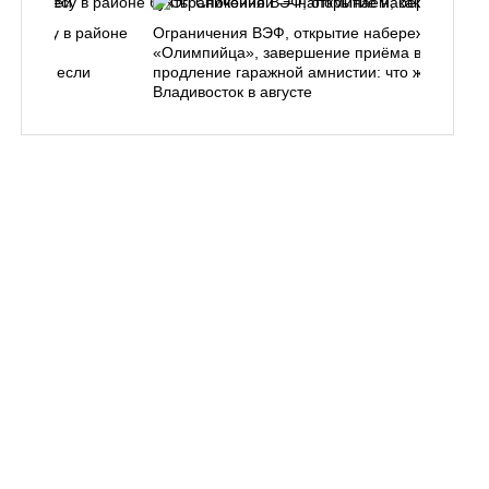
ь в лесу в районе
Ограничения ВЭФ, открытие набережной у
ем, как
«Олимпийца», завершение приёма в вузы,
 делать, если
продление гаражной амнистии: что ждёт
Владивосток в августе