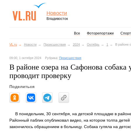
Новости
Владивосток
Все
Фоторепортажи
Спорт
VL.ru
Новости
Происшествия
2024
Октябрь
1
В районе 
09:00, 1 октября 2024
Рубрика:
Происшествия
В районе озера на Сафонова собака 
проводит проверку
Поделиться
В понедельник, 30 сентября, на детской площадке в район
Районный паблик опубликовал видео, на котором толпа детей о
закончилось обращением в больницу. Собака гуляла на детск