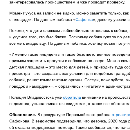
заинтересовалась происшествием и уже проводит проверку.
Момент укуса на записи не видно, можно заметить только, как
с площадки. По данным паблика «
Сафонка
», девочку увезли 
Похоже, что дети слишком любвеобильно отнеслись к собаке, 
и укусила того, кто был ближе. Поскольку собака гуляла по 
всё же к владельцу. По данным паблика, хозяйку позже полу
«Именно такие инциденты и такое безответственное поведен
призывы запретить прогулки с собаками на озере. Можно сколь
детская площадка – это место для детей, и приводить туда соб
присмотра – это создавать все условия для подобных трагедий
собакой, решат компетентные органы. Соседи, пожалуйста, вы
поводок и намордник», – обратились к читателям администра
Полиция Владивостока уже
обратила
внимание на происшестви
ведомства, устанавливаются свидетели, а также все обстояте
Обновление:
В прокуратуре Первомайского района
отреагир
Сафонова. В ведомстве подтвердили, что девочка, 2020 года
ей оказана медицинская помощь. Также сообщается, что нача