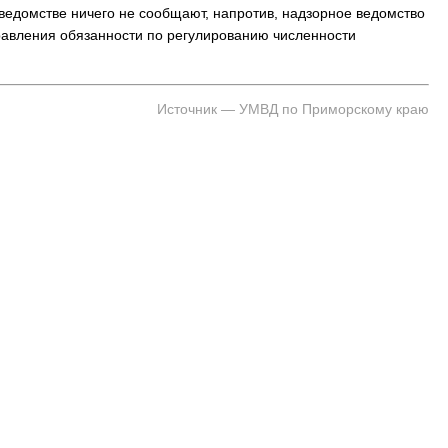
 ведомстве ничего не сообщают, напротив, надзорное ведомство
 Владивостока снова подорожало
Семья с ребёнком заблудилас
авления обязанности по регулированию численности
т от 26 копеек до 17 рублей
бухты Спокойной — напомина
подготовиться к походу, и что
заблудился
Источник — УМВД по Приморскому краю