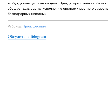
возбуждением уголовного дела. Правда, про хозяйку собаки в
На заправках
обещает дать оценку исполнению органами местного самоупр
топливо – рос
безнадзорных животных.
Рубрика:
Происшествия
Обсудить в Telegram