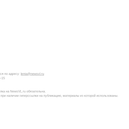
ся по адресу:
lenta@newsvl.ru
6−15
ка на NewsVL.ru обязательна.
 при наличии гиперссылки на публикацию, материалы из которой использованы.