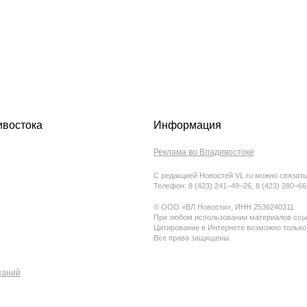
ивостока
Информация
Реклама во Владивостоке
С редакцией Новостей VL.ru можно связать
Телефон: 8 (423) 241−49−26, 8 (423) 280−6
© ООО «ВЛ Новости», ИНН 2536240311
При любом использовании материалов ссыл
Цитирование в Интернете возможно только
Все права защищены.
паний