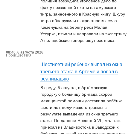
полиция возбудила уголовное дело по
факту незаконной охоты на амурского
тигра, занесённого в Красную книгу. Шкуру
тигра обнаружили в окрестностях села
Каменушка на берегу реки Малая
Уссурка, изъяли и направили на экспертизу.
А полицейские теперь ищут охотника.
08:40, 6 августа 2026
Происшествия
Шестилетний ребёнок выпал из окна
третьего этажа в Артёме и попал в
реанимацию
В среду, 5 августа, в Артёмовскую
городскую больницу бригада скорой
медицинской помощи доставила ребёнка
шести лет, получившего травмы в
результате выпадения из окна третьего
этажа. По данным Новостей VL, мальчик
приехал из Владивостока в Заводской к
бабушке, на какой-то момент его оставили