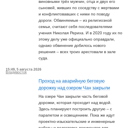
виновными трёх мужчин, отца и двух его
сыновей, живших по соседству с жертвами
и конфликтовавших с ними по поводу
дороги. Обвиняемые – из религиозной
семьи, считают себя последователями
учения Николая Рериха. И в 2020 году их по
этому делу уже официально оправдали,
однако обвинение добилось нового
решения – всех троих арестовали в зале
суда.
15:49, 5 августа 2026
Владивосток
Проход на аварийную беговую
дорожку над озером Чан закрыли
На озере Чан закрыли часть беговой
дорожки, которая проходит над водой.
Здесь планируют построить другую – с
парапетом и освещением. Пока же идут
проектно-изыскательские и инженерные
работы и подготовка документов для