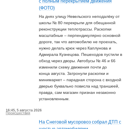
с полным перекрытием движения
(ФОТО)
На днях улицу Невельского неподалёку от
школы № 80 перекрыли для обещанной
реконструкции теплотрассы. Раскопки
масштабные – перпендикулярно основной
дороге, так что автомобилю не проехать,
нужно делать крюк через Каплунова и
Адмирала Кузнецова. Пешеходов пустили в
обход через дворы. Автобусы № 46 и 66
изменили схему движения почти до
конца августа. Затронули раскопки и
минимаркет – парадная сторона с входной
дверью буквально повисла над траншеей,
правда, сам магазин признан незаконно
установленным.
16:45, 5 августа 2026
Происшествия
На Снеговой мусоровоз собрал ДТП с
шестью автомобилями