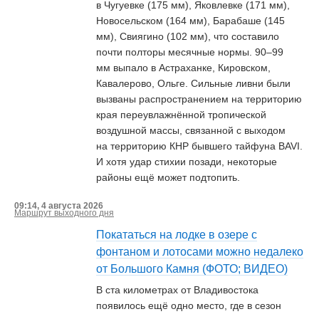
в Чугуевке (175 мм), Яковлевке (171 мм),
Новосельском (164 мм), Барабаше (145
мм), Свиягино (102 мм), что составило
почти полторы месячные нормы. 90–99
мм выпало в Астраханке, Кировском,
Кавалерово, Ольге. Сильные ливни были
вызваны распространением на территорию
края переувлажнённой тропической
воздушной массы, связанной с выходом
на территорию КНР бывшего тайфуна BAVI.
И хотя удар стихии позади, некоторые
районы ещё может подтопить.
09:14, 4 августа 2026
Маршрут выходного дня
Покататься на лодке в озере с
фонтаном и лотосами можно недалеко
от Большого Камня (ФОТО; ВИДЕО)
В ста километрах от Владивостока
появилось ещё одно место, где в сезон