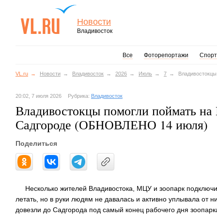
Новости
Владивосток
Все
Фоторепортажи
Спорт
VL.ru
Новости
Владивосток
2026
Июль
7
Владивостокцы
20:02, 7 июля 2026
Рубрика:
Владивосток
Владивостокцы помогли поймать на 
Садгороде (ОБНОВЛЕНО 14 июля)
Поделиться
Несколько жителей Владивостока, МЦУ и зоопарк подключ
летать, но в руки людям не давалась и активно уплывала от н
довезли до Садгорода под самый конец рабочего дня зоопарка