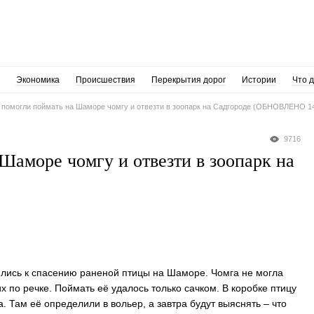
Экономика
Происшествия
Перекрытия дорог
Истории
Что 
 помогли поймать на Шаморе чомгу и отвезти в зоопарк на Садгороде (ОБНОВЛЕНО 1
9716
Шаморе чомгу и отвезти в зоопарк на
ились к спасению раненой птицы на Шаморе. Чомга не могла
их по речке. Поймать её удалось только сачком. В коробке птицу
. Там её определили в вольер, а завтра будут выяснять – что