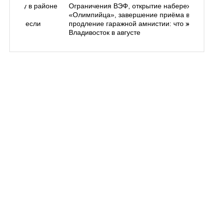
ь в лесу в районе
Ограничения ВЭФ, открытие набережной у
ем, как
«Олимпийца», завершение приёма в вузы,
 делать, если
продление гаражной амнистии: что ждёт
Владивосток в августе