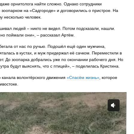
даже орнитолога найти сложно. Однако сотрудники
 зоопарком на «Садгороде» и договорились о пристрое. На
зу несколько человек.
шивал людей – никто не видел. Потом подсказали, нашли.
но поймали они», – рассказал Артём.
 убегала от нас по ручью. Подошёл ещё один мужчина,
яталась в кустах, и муж придержал её сачком. Переместили в
ает. До зоопарка добрались уже по окончании рабочего дня. Но
 утра будут выяснять, что с птицей», – поделилась Кристина.
 канала волонтёрского движения
«Спасём жизнь»
, которое
ивостоке.