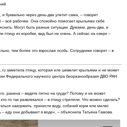
ний.
и буквально через день-два улетит сама, – говорит
 – всё рабочее. Она спокойно помогает крыльями себе
яснить. Могут быть разные ситуации. Думаем, день-два, и
и птицу из коробки, вид был не очень. А сейчас на озере –
ьно, тем более это взрослая особь. Сотрудники говорят – в
ru заметила птицу, которая еле шевелит крыльями и не может
огии Федерального научного центра биоразнообразия ДВО РАН
го, ранена – видите пятно на груди? Потому и не может
то-то так развлекался – в птицу стреляли. Что можно сделать?
таться накормить: принести воду, собачий корм или мелко
ь – еду они добывают в воде», – объяснила Татьяна Гамова.