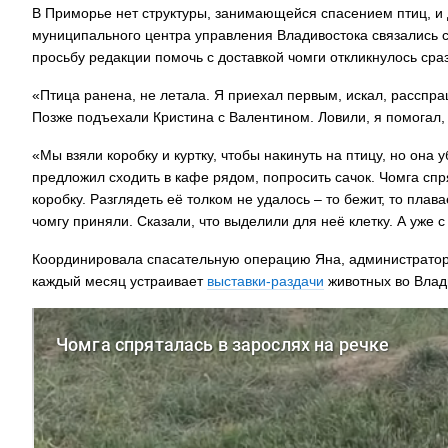
В Приморье нет структуры, занимающейся спасением птиц, и 
муниципального центра управления Владивостока связались с
просьбу редакции помочь с доставкой чомги откликнулось сра
«Птица ранена, не летала. Я приехал первым, искал, расспра
Позже подъехали Кристина с Валентином. Ловили, я помогал, 
«Мы взяли коробку и куртку, чтобы накинуть на птицу, но она
предложил сходить в кафе рядом, попросить сачок. Чомга спр
коробку. Разглядеть её толком не удалось – то бежит, то плав
чомгу приняли. Сказали, что выделили для неё клетку. А уже с
Координировала спасательную операцию Яна, администратор
каждый месяц устраивает
выставки-раздачи
животных во Влад