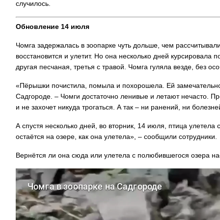
случилось.
Обновление 14 июля
Чомга задержалась в зоопарке чуть дольше, чем рассчитывали 
восстановится и улетит. Но она несколько дней курсировала п
другая песчаная, третья с травой. Чомга гуляла везде, без о
«Пёрышки почистила, помыла и похорошела. Ей замечательно,
Садгороде. – Чомги достаточно ленивые и летают нечасто. Про
и не захочет никуда трогаться. А так – ни ранений, ни болезн
А спустя несколько дней, во вторник, 14 июля, птица улетела 
остаётся на озере, как она улетела», – сообщили сотрудники.
Вернётся ли она сюда или улетела с полюбившегося озера на