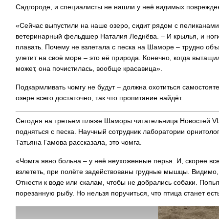
Садгороде, и специалисты не нашли у неё видимых поврежде
«Сейчас выпустили на наше озеро, сидит рядом с пеликанами, 
ветеринарный фельдшер Наталия Леднёва. – И крылья, и ноги
плавать. Почему не взлетала с песка на Шаморе – трудно объ
улетит на своё море – это её природа. Конечно, когда вытащил
может, она почистилась, вообще красавица».
Подкармливать чомгу не будут – должна охотиться самостоятел
озере всего достаточно, так что пропитание найдёт.
Сегодня на третьем пляже Шаморы читательница Новостей VL.
подняться с песка. Научный сотрудник лаборатории орнитол
Татьяна Гамова рассказала, это чомга.
«Чомга явно больна – у неё неухоженные перья. И, скорее все
взлететь, при полёте задействованы грудные мышцы. Видимо, к
Отнести к воде или скалам, чтобы не добрались собаки. Попы
порезанную рыбу. Но нельзя поручиться, что птица станет ест