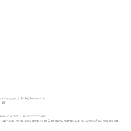
ся по адресу:
lenta@newsvl.ru
6−15
ка на NewsVL.ru обязательна.
 при наличии гиперссылки на публикацию, материалы из которой использованы.