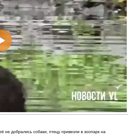
 Владивостока снова подорожало
Семья с ребёнком заблудилас
т от 26 копеек до 17 рублей
бухты Спокойной — напомина
подготовиться к походу, и что
заблудился
её не добрались собаки, птицу привезли в зоопарк на