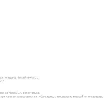
ся по адресу:
lenta@newsvl.ru
6−15
ка на NewsVL.ru обязательна.
 при наличии гиперссылки на публикацию, материалы из которой использованы.