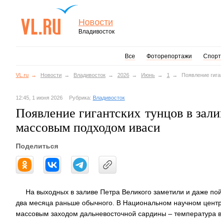
Новости
Владивосток
Все
Фоторепортажи
Спорт
VL.ru
Новости
Владивосток
2026
Июнь
1
Появление гига
12:45, 1 июня 2026
Рубрика:
Владивосток
Появление гигантских тунцов в зали
массовым подходом иваси
Поделиться
На выходных в заливе Петра Великого заметили и даже пой
два месяца раньше обычного. В Национальном научном центре
массовым заходом дальневосточной сардины – температура в