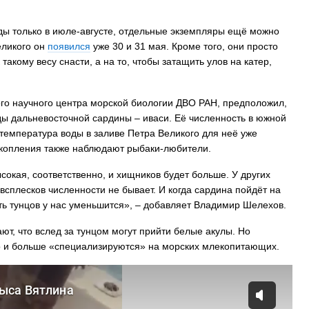
оды только в июле-августе, отдельные экземпляры ещё можно
еликого он
появился
уже 30 и 31 мая. Кроме того, они просто
кому весу снасти, а на то, чтобы затащить улов на катер,
о научного центра морской биологии ДВО РАН, предположил,
ды дальневосточной сардины – иваси. Её численность в южной
 температура воды в заливе Петра Великого для неё уже
 скопления также наблюдают рыбаки-любители.
сокая, соответственно, и хищников будет больше. У других
 всплесков численности не бывает. И когда сардина пойдёт на
сть тунцов у нас уменьшится», – добавляет Владимир Шелехов.
т, что вслед за тунцом могут прийти белые акулы. Но
ко и больше «специализируются» на морских млекопитающих.