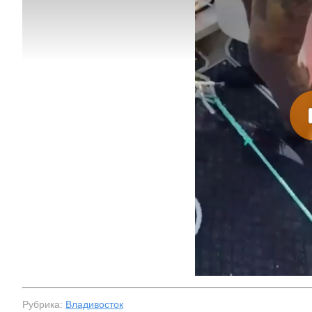
На заправках
топливо – рос
Рубрика:
Владивосток