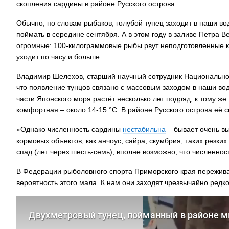
скопления сардины в районе Русского острова.
Обычно, по словам рыбаков, голубой тунец заходит в наши в
поймать в середине сентября. А в этом году в заливе Петра В
огромные: 100-килограммовые рыбы рвут неподготовленные к та
уходит по часу и больше.
Владимир Шелехов, старший научный сотрудник Национальног
что появление тунцов связано с массовым заходом в наши во
части Японского моря растёт несколько лет подряд, к тому же
комфортная – около 14-15 °С. В районе Русского острова её
«Однако численность сардины
нестабильна
– бывает очень вы
кормовых объектов, как анчоус, сайра, скумбрия, таких резких
спад (лет через шесть-семь), вполне возможно, что численно
В Федерации рыболовного спорта Приморского края переживаю
вероятность этого мала. К нам они заходят чрезвычайно ред