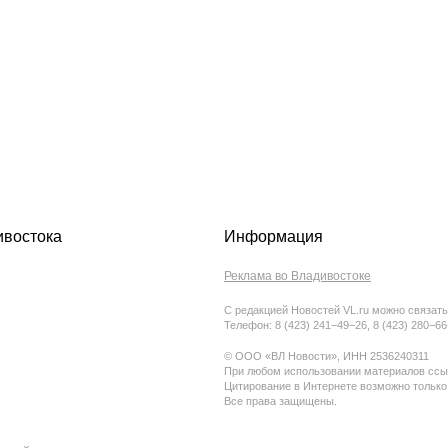
ивостока
Информация
Реклама во Владивостоке
С редакцией Новостей VL.ru можно связать
Телефон: 8 (423) 241−49−26, 8 (423) 280−6
© ООО «ВЛ Новости», ИНН 2536240311
При любом использовании материалов ссыл
Цитирование в Интернете возможно только
Все права защищены.