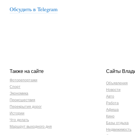
Обсудить в Telegram
Также на сайте
Сайты Влад
Фоторепортажи
Объявления
Спорт
Новости
Экономика
Авто
Происшествия
Работа
Перекрытия дорог
Афиша
Истории
Кино
Что делать
Базы отдыха
Маршрут выходного дня
Недвижимость