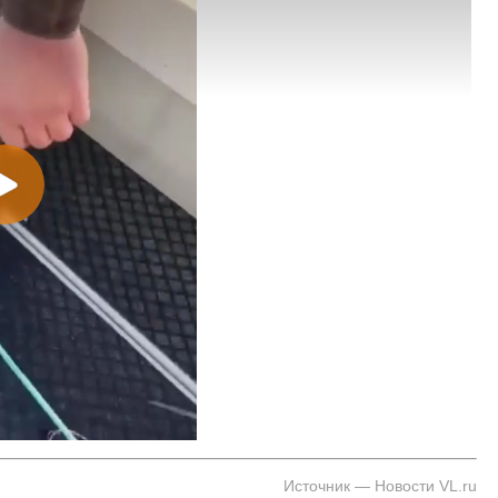
 Владивостока снова подорожало
Семья с ребёнком заблудилас
т от 26 копеек до 17 рублей
бухты Спокойной — напомина
подготовиться к походу, и что
заблудился
Источник — Новости VL.ru