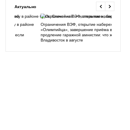
Актуально
ь в лесу в районе
Ограничения ВЭФ, открытие набережной у
ем, как
«Олимпийца», завершение приёма в вузы,
 делать, если
продление гаражной амнистии: что ждёт
Владивосток в августе