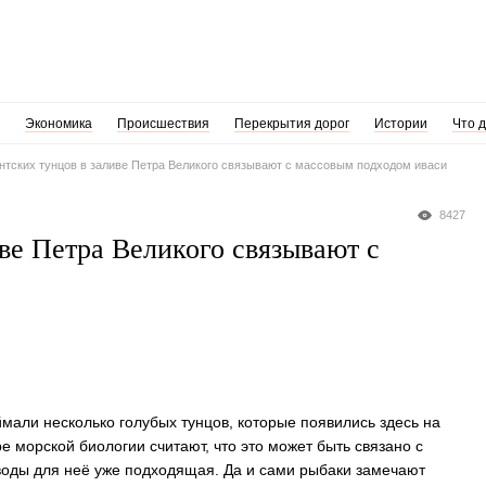
Экономика
Происшествия
Перекрытия дорог
Истории
Что 
нтских тунцов в заливе Петра Великого связывают с массовым подходом иваси
8427
ве Петра Великого связывают с
мали несколько голубых тунцов, которые появились здесь на
 морской биологии считают, что это может быть связано с
оды для неё уже подходящая. Да и сами рыбаки замечают