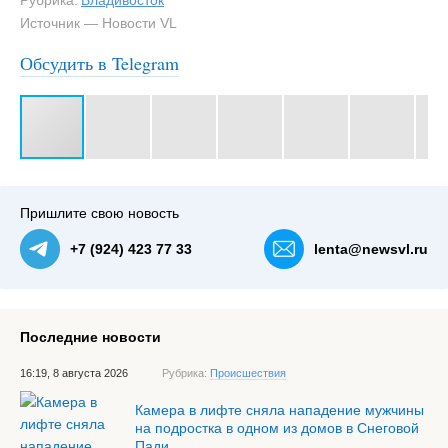
Рубрика:
Владивосток
Источник — Новости VL
Обсудить в Telegram
#3
Тысячи жителей Владивостока десятилетиями ходили
по грунтовой тропе вдоль территории дома на Баляева,
58 — NewsVL.ru
Пришлите свою новость
+7 (924) 423 77 33
lenta@newsvl.ru
Последние новости
16:19, 8 августа 2026
Рубрика:
Происшествия
Камера в лифте сняла нападение мужчины
на подростка в одном из домов в Снеговой
Пади