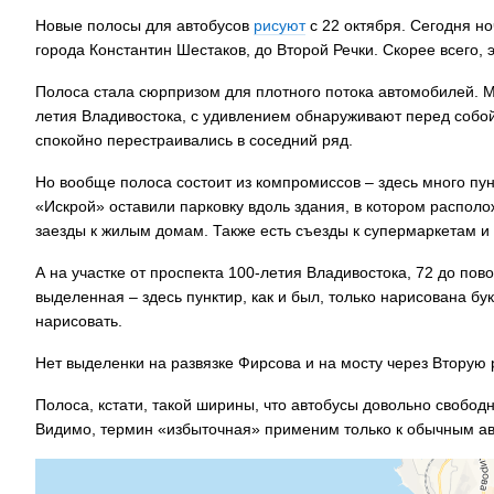
Новые полосы для автобусов
рисуют
с 22 октября. Сегодня н
города Константин Шестаков, до Второй Речки. Скорее всего, э
Полоса стала сюрпризом для плотного потока автомобилей. М
летия Владивостока, с удивлением обнаруживают перед собой
спокойно перестраивались в соседний ряд.
Но вообще полоса состоит из компромиссов – здесь много пун
«Искрой» оставили парковку вдоль здания, в котором располо
заезды к жилым домам. Также есть съезды к супермаркетам и
А на участке от проспекта 100-летия Владивостока, 72 до п
выделенная – здесь пунктир, как и был, только нарисована б
нарисовать.
Нет выделенки на развязке Фирсова и на мосту через Вторую 
Полоса, кстати, такой ширины, что автобусы довольно свобо
Видимо, термин «избыточная» применим только к обычным ав