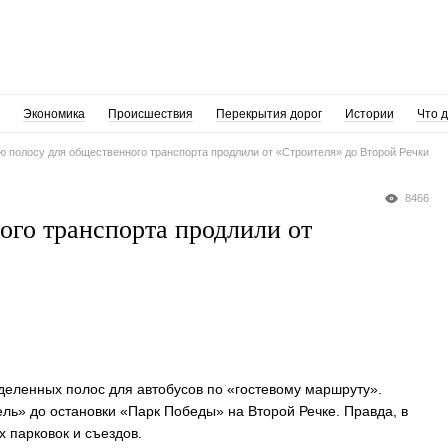
Экономика
Происшествия
Перекрытия дорог
Истории
Что 
 полосу для общественного транспорта продлили от «Строителя» до Второй Речки
8466
го транспорта продлили от
еленных полос для автобусов по «гостевому маршруту».
ь» до остановки «Парк Победы» на Второй Речке. Правда, в
 парковок и съездов.