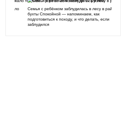
одорожало
Семья с ребёнком заблудилась в лесу в районе
О
ублей
бухты Спокойной — напоминаем, как
«
подготовиться к походу, и что делать, если
п
заблудился
Вл