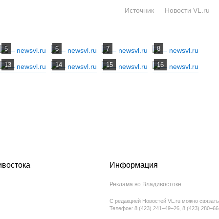
Источник — Новости VL.ru
ивостока
Информация
Реклама во Владивостоке
С редакцией Новостей VL.ru можно связать
Телефон: 8 (423) 241−49−26, 8 (423) 280−6