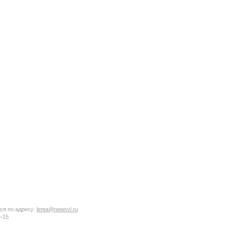
ся по адресу:
lenta@newsvl.ru
6−15