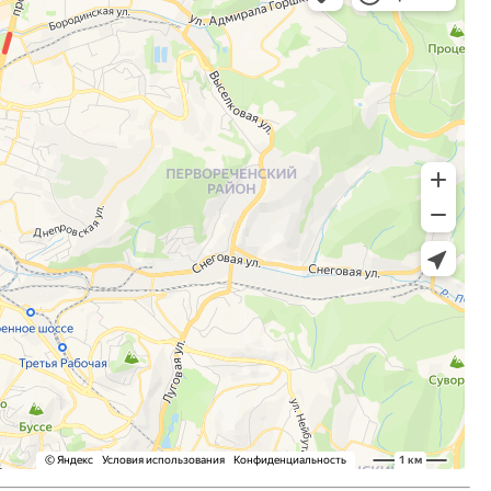
На заправках Владивостока снова п
топливо – рост от 26 копеек до 17 р