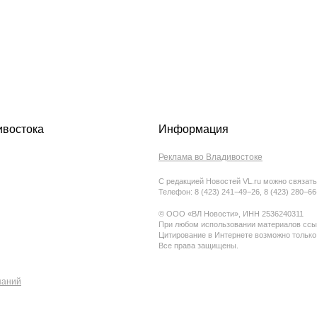
ивостока
Информация
Реклама во Владивостоке
С редакцией Новостей VL.ru можно связать
Телефон: 8 (423) 241−49−26, 8 (423) 280−6
© ООО «ВЛ Новости», ИНН 2536240311
При любом использовании материалов ссыл
Цитирование в Интернете возможно только
Все права защищены.
паний