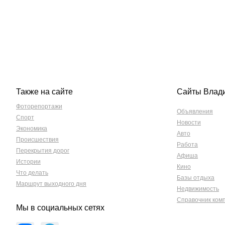
Также на сайте
Сайты Влад
Фоторепортажи
Объявления
Спорт
Новости
Экономика
Авто
Происшествия
Работа
Перекрытия дорог
Афиша
Истории
Кино
Что делать
Базы отдыха
Маршрут выходного дня
Недвижимость
Справочник ком
Мы в социальных сетях