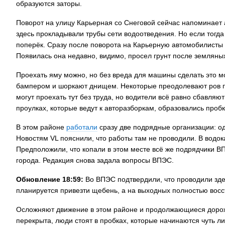
образуются заторы.
Поворот на улицу Карьерная со Снеговой сейчас напоминает 
здесь прокладывали трубы сети водоотведения. Но если тогд
поперёк. Сразу после поворота на Карьерную автомобилисты
Появилась она недавно, видимо, просел грунт после земляных
Проехать яму можно, но без вреда для машины сделать это м
бампером и шоркают днищем. Некоторые преодолевают ров по
могут проехать тут без труда, но водители всё равно сбавляю
проулках, которые ведут к авторазборкам, образовались пробк
В этом районе
работали
сразу две подрядные организации: о
Новостям VL пояснили, что работы там не проводили. В водока
Предположили, что копали в этом месте всё же подрядчики В
города. Редакция снова задала вопросы ВПЭС.
Обновление 18:59:
Во ВПЭС подтвердили, что проводили зде
планируется привезти щебень, а на выходных полностью восс
Осложняют движение в этом районе и продолжающиеся дор
перекрыта, люди стоят в пробках, которые начинаются чуть л