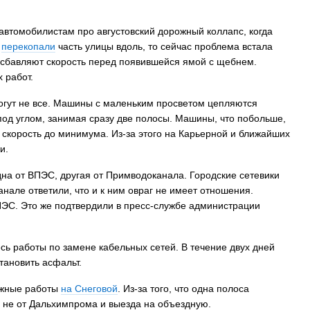
автомобилистам про августовский дорожный коллапс, когда
а
перекопали
часть улицы вдоль, то сейчас проблема встала
 сбавляют скорость перед появившейся ямой с щебнем.
 работ.
огут не все. Машины с маленьким просветом цепляются
д углом, занимая сразу две полосы. Машины, что побольше,
т скорость до минимума. Из-за этого на Карьерной и ближайших
и.
дна от ВПЭС, другая от Примводоканала. Городские сетевики
нале ответили, что и к ним овраг не имеет отношения.
ПЭС. Это же подтвердили в пресс-службе администрации
сь работы по замене кабельных сетей. В течение двух дней
тановить асфальт.
ожные работы
на Снеговой
. Из-за того, что одна полоса
и не от Дальхимпрома и выезда на объездную.