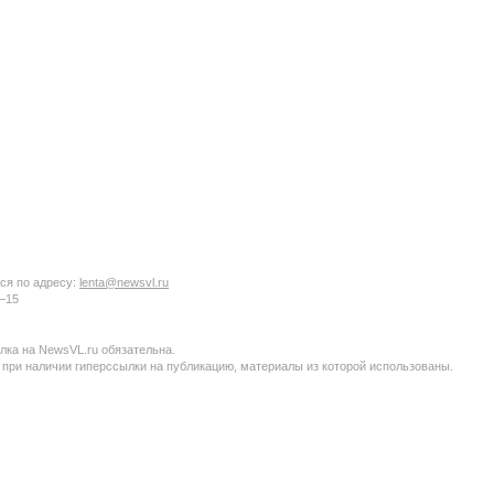
ся по адресу:
lenta@newsvl.ru
6−15
ка на NewsVL.ru обязательна.
 при наличии гиперссылки на публикацию, материалы из которой использованы.