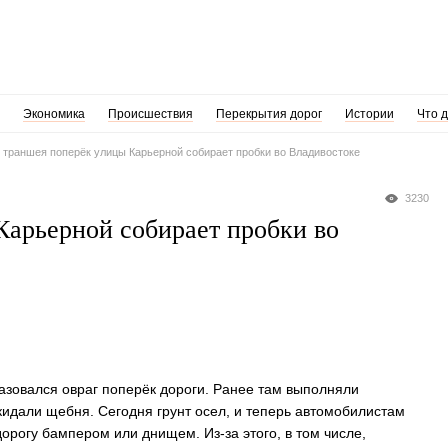
Экономика
Происшествия
Перекрытия дорог
Истории
Что 
траншея поперёк улицы Карьерной собирает пробки во Владивостоке
3230
арьерной собирает пробки во
азовался овраг поперёк дороги. Ранее там выполняли
кидали щебня. Сегодня грунт осел, и теперь автомобилистам
орогу бампером или днищем. Из-за этого, в том числе,