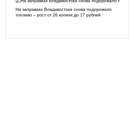
На заправках Владивостока снова подорожало
Семья с 
топливо – рост от 26 копеек до 17 рублей
бухты С
подготов
заблуди