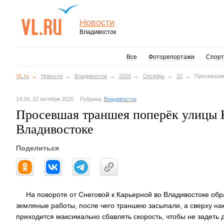
Новости
Владивосток
Все
Фоторепортажи
Спорт
VL.ru
Новости
Владивосток
2025
Октябрь
22
Просевшая 
14:34, 22 октября 2025
Рубрика:
Владивосток
Просевшая траншея поперёк улицы К
Владивостоке
Поделиться
На повороте от Снеговой к Карьерной во Владивостоке обр
земляные работы, после чего траншею засыпали, а сверху на
приходится максимально сбавлять скорость, чтобы не задеть д