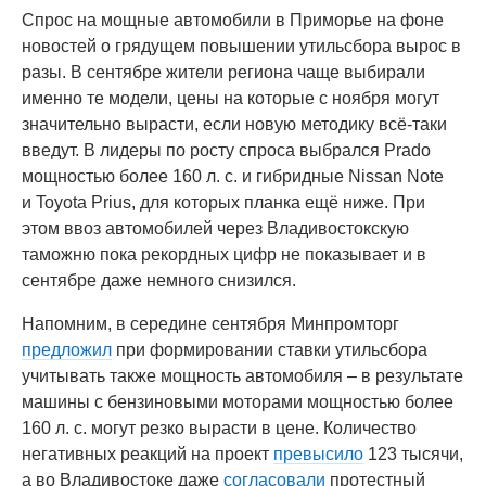
Спрос на мощные автомобили в Приморье на фоне
новостей о грядущем повышении утильсбора вырос в
разы. В сентябре жители региона чаще выбирали
именно те модели, цены на которые с ноября могут
значительно вырасти, если новую методику всё-таки
введут. В лидеры по росту спроса выбрался Prado
мощностью более 160 л. с. и гибридные Nissan Note
и Toyota Prius, для которых планка ещё ниже. При
этом ввоз автомобилей через Владивостокскую
таможню пока рекордных цифр не показывает и в
сентябре даже немного снизился.
Напомним, в середине сентября Минпромторг
предложил
при формировании ставки утильсбора
учитывать также мощность автомобиля – в результате
машины с бензиновыми моторами мощностью более
160 л. с. могут резко вырасти в цене. Количество
негативных реакций на проект
превысило
123 тысячи,
а во Владивостоке даже
согласовали
протестный