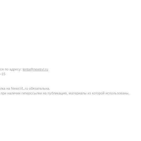
ся по адресу:
lenta@newsvl.ru
6−15
ка на NewsVL.ru обязательна.
 при наличии гиперссылки на публикацию, материалы из которой использованы.