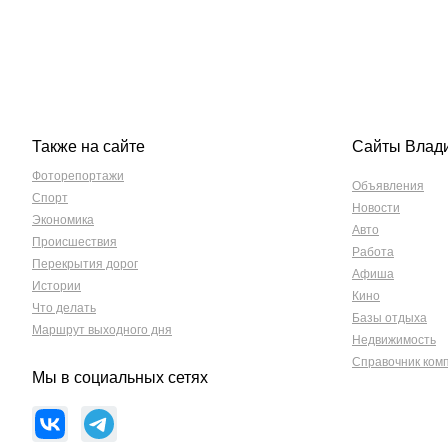
Также на сайте
Сайты Влад
Фоторепортажи
Объявления
Спорт
Новости
Экономика
Авто
Происшествия
Работа
Перекрытия дорог
Афиша
Истории
Кино
Что делать
Базы отдыха
Маршрут выходного дня
Недвижимость
Справочник ком
Мы в социальных сетях