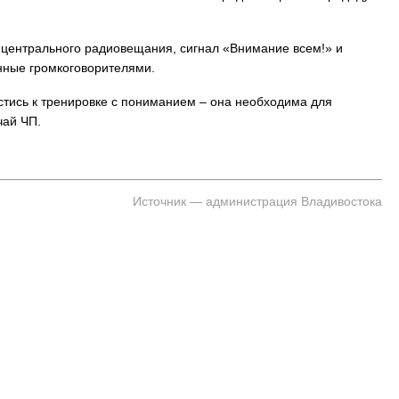
й центрального радиовещания, сигнал «Внимание всем!» и
нные громкоговорителями.
естись к тренировке с пониманием – она необходима для
чай ЧП.
Источник — администрация Владивостока
 Владивостока снова подорожало
Семья с ребёнком заблудилас