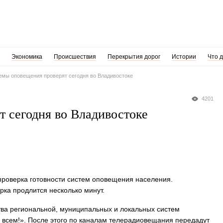
Экономика
Происшествия
Перекрытия дорог
Истории
Что 
емы оповещения проверят сегодня во Владивостоке
4201
т сегодня во Владивостоке
 проверка готовности систем оповещения населения.
рка продлится несколько минут.
тва региональной, муниципальных и локальных систем
всем!». После этого по каналам телерадиовещания передадут