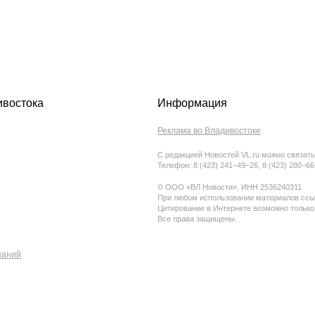
ивостока
Информация
Реклама во Владивостоке
С редакцией Новостей VL.ru можно связать
Телефон: 8 (423) 241−49−26, 8 (423) 280−6
© ООО «ВЛ Новости», ИНН 2536240311
При любом использовании материалов ссыл
Цитирование в Интернете возможно только
Все права защищены.
паний