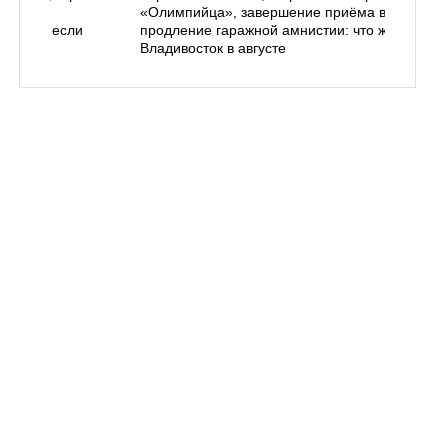
ем, как
«Олимпийца», завершение приёма в вузы,
 делать, если
продление гаражной амнистии: что ждёт
Владивосток в августе