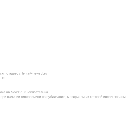
ся по адресу:
lenta@newsvl.ru
6−15
ка на NewsVL.ru обязательна.
 при наличии гиперссылки на публикацию, материалы из которой использованы.