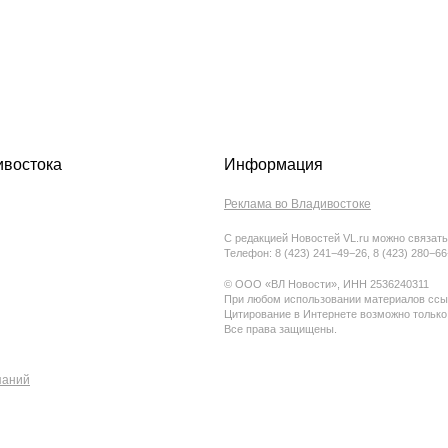
ивостока
Информация
Реклама во Владивостоке
С редакцией Новостей VL.ru можно связать
Телефон: 8 (423) 241−49−26, 8 (423) 280−6
© ООО «ВЛ Новости», ИНН 2536240311
При любом использовании материалов ссыл
Цитирование в Интернете возможно только
Все права защищены.
паний