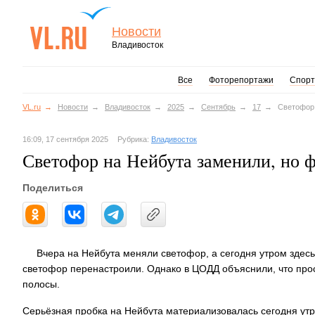
Новости
Владивосток
Все
Фоторепортажи
Спорт
VL.ru
Новости
Владивосток
2025
Сентябрь
17
Светофор 
16:09, 17 сентября 2025
Рубрика:
Владивосток
Светофор на Нейбута заменили, но 
Поделиться
Вчера на Нейбута меняли светофор, а сегодня утром здес
светофор перенастроили. Однако в ЦОДД объяснили, что прос
полосы.
Серьёзная пробка на Нейбута материализовалась сегодня ут