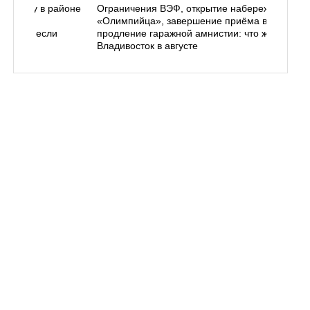
ь в лесу в районе
Ограничения ВЭФ, открытие набережной у
ем, как
«Олимпийца», завершение приёма в вузы,
 делать, если
продление гаражной амнистии: что ждёт
Владивосток в августе