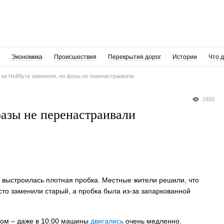
Экономика
Происшествия
Перекрытия дорог
Истории
Что 
на Нейбута заменили, но фазы не перенастраивали
1920
фазы не перенастраивали
ь выстроилась плотная пробка. Местные жители решили, что
то заменили старый, а пробка была из-за запаркованной
ром – даже в 10:00 машины
двигались
очень медленно.