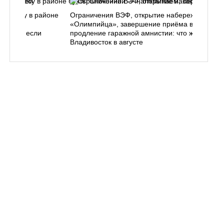
ь в лесу в районе
Ограничения ВЭФ, открытие набережной у
ем, как
«Олимпийца», завершение приёма в вузы,
 делать, если
продление гаражной амнистии: что ждёт
Владивосток в августе