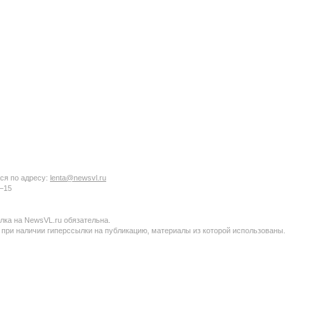
ся по адресу:
lenta@newsvl.ru
6−15
ка на NewsVL.ru обязательна.
 при наличии гиперссылки на публикацию, материалы из которой использованы.