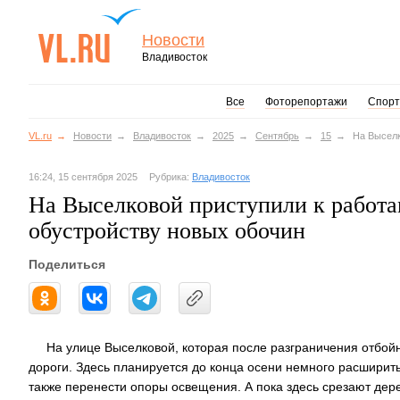
Новости
Владивосток
Все
Фоторепортажи
Спорт
VL.ru
Новости
Владивосток
2025
Сентябрь
15
На Выселк
16:24, 15 сентября 2025
Рубрика:
Владивосток
На Выселковой приступили к работа
обустройству новых обочин
Поделиться
На улице Выселковой, которая после разграничения отбой
дороги. Здесь планируется до конца осени немного расширить
также перенести опоры освещения. А пока здесь срезают дер