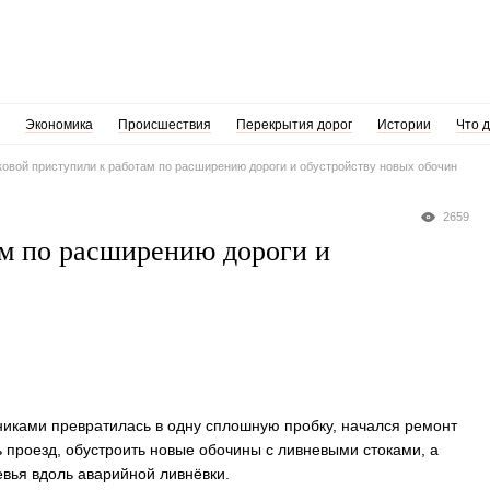
Экономика
Происшествия
Перекрытия дорог
Истории
Что 
овой приступили к работам по расширению дороги и обустройству новых обочин
2659
м по расширению дороги и
никами превратилась в одну сплошную пробку, начался ремонт
 проезд, обустроить новые обочины с ливневыми стоками, а
евья вдоль аварийной ливнёвки.