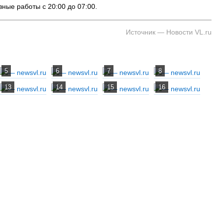
ные работы с 20:00 до 07:00.
 Владивостока снова подорожало
Семья с ребёнком заблудилас
т от 26 копеек до 17 рублей
бухты Спокойной — напомина
Источник — Новости VL.ru
подготовиться к походу, и что
заблудился