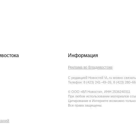
ивостока
Информация
Реклама во Владивостоке
С редакцией Новостей VL.ru можно связать
Телефон: 8 (423) 241−49−26, 8 (423) 280−6
© ООО «ВЛ Новости», ИНН 2536240311
При любом использовании материалов ссыл
Цитирование в Интернете возможно только
Все права защищены.
паний