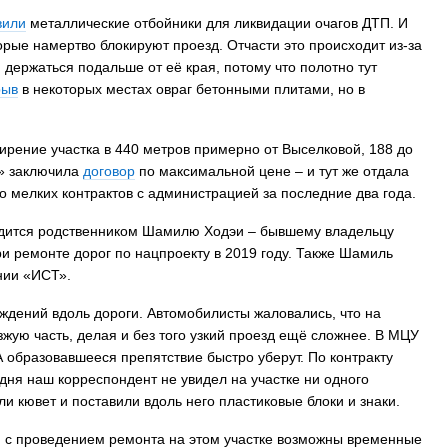
вили
металлические отбойники для ликвидации очагов ДТП. И
рые намертво блокируют проезд. Отчасти это происходит из-за
 держаться подальше от её края, потому что полотно тут
рыв
в некоторых местах овраг бетонными плитами, но в
ирение участка в 440 метров примерно от Выселковой, 188 до
Т» заключила
договор
по максимальной цене – и тут же отдала
 мелких контрактов с администрацией за последние два года.
ходится родственником Шамилю Ходэи – бывшему владельцу
и ремонте дорог по нацпроекту в 2019 году. Также Шамиль
нии «ИСТ».
ждений вдоль дороги. Автомобилисты жаловались, что на
жую часть, делая и без того узкий проезд ещё сложнее. В МЦУ
 образовавшееся препятствие быстро уберут. По контракту
дня наш корреспондент не увидел на участке ни одного
и кювет и поставили вдоль него пластиковые блоки и знаки.
зи с проведением ремонта на этом участке возможны временные