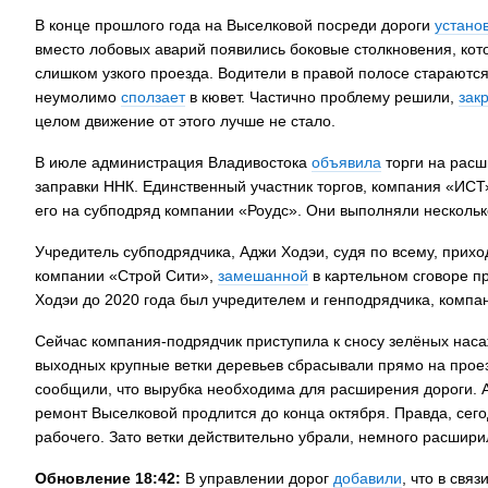
В конце прошлого года на Выселковой посреди дороги
устано
вместо лобовых аварий появились боковые столкновения, кото
слишком узкого проезда. Водители в правой полосе стараются
неумолимо
сползает
в кювет. Частично проблему решили,
зак
целом движение от этого лучше не стало.
В июле администрация Владивостока
объявила
торги на расш
заправки ННК. Единственный участник торгов, компания «ИС
его на субподряд компании «Роудс». Они выполняли несколько
Учредитель субподрядчика, Аджи Ходэи, судя по всему, при
компании «Строй Сити»,
замешанной
в картельном сговоре пр
Ходэи до 2020 года был учредителем и генподрядчика, компа
Сейчас компания-подрядчик приступила к сносу зелёных наса
выходных крупные ветки деревьев сбрасывали прямо на проез
сообщили, что вырубка необходима для расширения дороги. А
ремонт Выселковой продлится до конца октября. Правда, сего
рабочего. Зато ветки действительно убрали, немного расширил
Обновление 18:42:
В управлении дорог
добавили
, что в свя