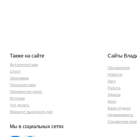
Также на сайте
Сайты Влад
Фоторепортажи
Объявления
Спорт
Новости
Экономика
Авто
Происшествия
Работа
Перекрытия дорог
Афиша
Истории
Кино
Что делать
Базы отдыха
Маршрут выходного дня
Недвижимость
Справочник ком
Мы в социальных сетях