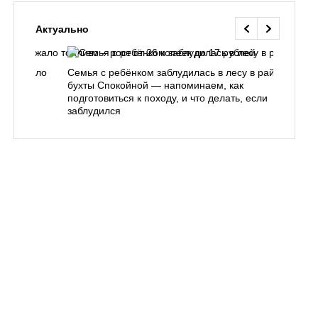
Актуально
одорожало
Семья с ребёнком заблудилась в лесу в районе
О
ублей
бухты Спокойной — напоминаем, как
«
подготовиться к походу, и что делать, если
п
заблудился
Вл