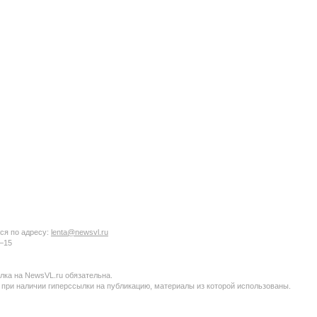
ся по адресу:
lenta@newsvl.ru
6−15
ка на NewsVL.ru обязательна.
 при наличии гиперссылки на публикацию, материалы из которой использованы.