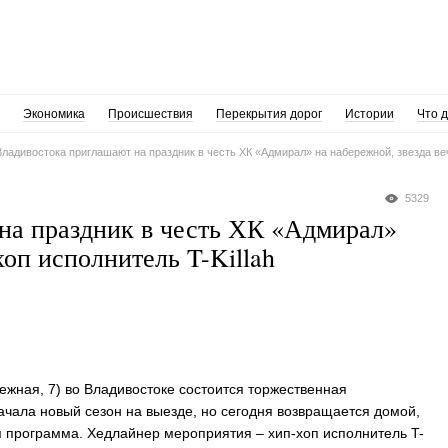
Экономика
Происшествия
Перекрытия дорог
Истории
Что 
ладивостока приглашают на праздник в честь ХК «Адмирал» на набережной, звезда вече
5329
на праздник в честь ХК «Адмирал»
хоп исполнитель T-Killah
ежная, 7) во Владивостоке состоится торжественная
чала новый сезон на выезде, но сегодня возвращается домой,
ая программа. Хедлайнер мероприятия – хип-хоп исполнитель T-