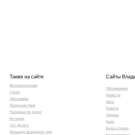
Также на сайте
Сайты Влад
Фоторепортажи
Объявления
Спорт
Новости
Экономика
Авто
Происшествия
Работа
Перекрытия дорог
Афиша
Истории
Кино
Что делать
Базы отдыха
Маршрут выходного дня