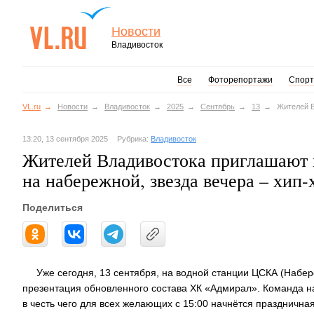
Новости
Владивосток
Все
Фоторепортажи
Спорт
VL.ru
Новости
Владивосток
2025
Сентябрь
13
Жителей В
13:20, 13 сентября 2025
Рубрика:
Владивосток
Жителей Владивостока приглашают 
на набережной, звезда вечера – хип-
Поделиться
Уже сегодня, 13 сентября, на водной станции ЦСКА (Набер
презентация обновленного состава ХК «Адмирал». Команда на
в честь чего для всех желающих с 15:00 начнётся праздничн