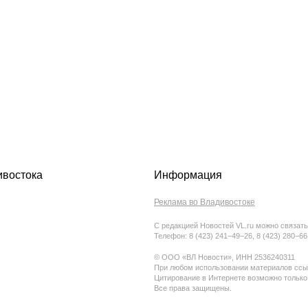
ивостока
Информация
Реклама во Владивостоке
С редакцией Новостей VL.ru можно связать
Телефон: 8 (423) 241−49−26, 8 (423) 280−6
© ООО «ВЛ Новости», ИНН 2536240311
При любом использовании материалов ссыл
Цитирование в Интернете возможно только
Все права защищены.