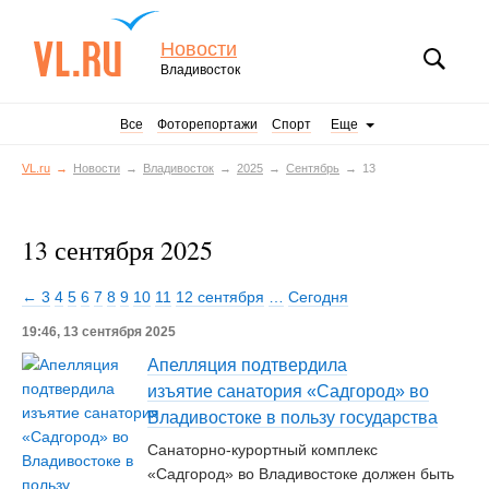
Новости
Владивосток
Все
Фоторепортажи
Спорт
Еще
VL.ru
Новости
Владивосток
2025
Сентябрь
13
13 сентября 2025
← 3
4
5
6
7
8
9
10
11
12 сентября
…
Сегодня
19:46, 13 сентября 2025
Апелляция подтвердила
изъятие санатория «Садгород» во
Владивостоке в пользу государства
Санаторно-курортный комплекс
«Садгород» во Владивостоке должен быть