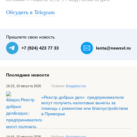
#3
Подростков нашли и наказали. Фото - УТ МВД России
Обсудить в Telegram
по ДФО — NewsVL.ru
Пришлите свою новость
+7 (924) 423 77 33
lenta@newsvl.ru
Последние новости
16:23, 10 августа 2026
Рубрика:
Владивосток
«Реестр добрых дел»: предприниматели
могут получить налоговые вычеты за
помощь с ремонтом или благоустройством
в Приморье
14:44, 10 августа 2026
Рубрика:
Владивосток