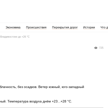
Экономика
Происшествия
Перекрытия дорог
Истории
Что 
 Владивостоке до +26 °С
725
блачность, без осадков. Ветер южный, юго-западный
ый. Температура воздуха днём +23...+28 °C.