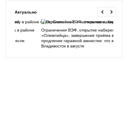
Актуально
ь в лесу в районе
Ограничения ВЭФ, открытие набережной у
ем, как
«Олимпийца», завершение приёма в вузы,
 делать, если
продление гаражной амнистии: что ждёт
Владивосток в августе