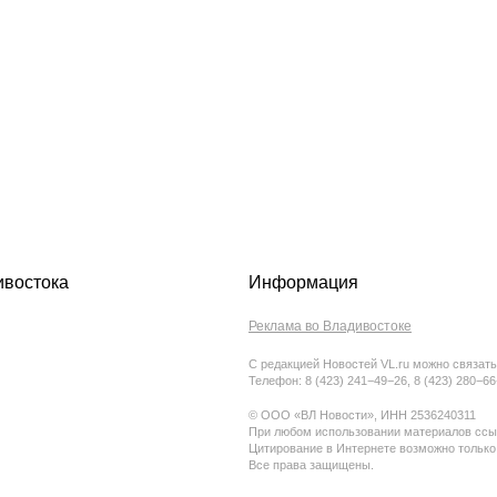
ивостока
Информация
Реклама во Владивостоке
С редакцией Новостей VL.ru можно связать
Телефон: 8 (423) 241−49−26, 8 (423) 280−6
© ООО «ВЛ Новости», ИНН 2536240311
При любом использовании материалов ссыл
Цитирование в Интернете возможно только
Все права защищены.