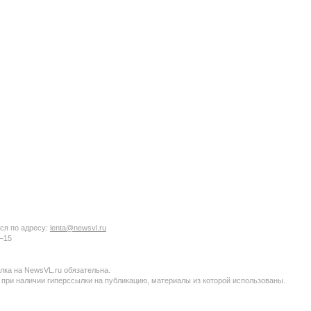
ся по адресу:
lenta@newsvl.ru
6−15
ка на NewsVL.ru обязательна.
 при наличии гиперссылки на публикацию, материалы из которой использованы.