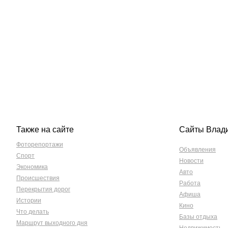
Также на сайте
Сайты Влад
Фоторепортажи
Объявления
Спорт
Новости
Экономика
Авто
Происшествия
Работа
Перекрытия дорог
Афиша
Истории
Кино
Что делать
Базы отдыха
Маршрут выходного дня