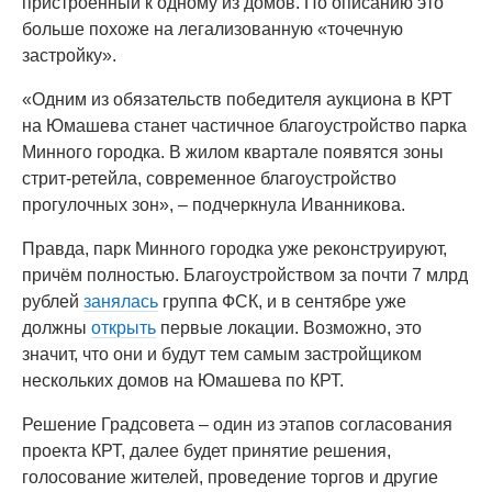
пристроенный к одному из домов. По описанию это
больше похоже на легализованную «точечную
застройку».
«Одним из обязательств победителя аукциона в КРТ
на Юмашева станет частичное благоустройство парка
Минного городка. В жилом квартале появятся зоны
стрит-ретейла, современное благоустройство
прогулочных зон», – подчеркнула Иванникова.
Правда, парк Минного городка уже реконструируют,
причём полностью. Благоустройством за почти 7 млрд
рублей
занялась
группа ФСК, и в сентябре уже
должны
открыть
первые локации. Возможно, это
значит, что они и будут тем самым застройщиком
нескольких домов на Юмашева по КРТ.
Решение Градсовета – один из этапов согласования
проекта КРТ, далее будет принятие решения,
голосование жителей, проведение торгов и другие