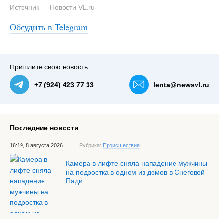
Источник — Новости VL.ru
#1
Зоны комплексного развития территории в районе
Юмашева, установленные предыдущими
Обсудить в Telegram
градостроительными документами. Источник:
isogd.primorsky.ru — NewsVL.ru
Пришлите свою новость
+7 (924) 423 77 33
lenta@newsvl.ru
Последние новости
16:19, 8 августа 2026
Рубрика:
Происшествия
Камера в лифте сняла нападение мужчины
на подростка в одном из домов в Снеговой
Пади