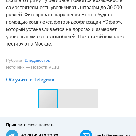
Если его примут, у регионов появится возможность
самостоятельность увеличивать штрафы до 30 000
рублей. Фиксировать нарушения можно будет с
помощью комплекса фотовидеофиксации «Эфир»,
который устанавливается на дорогах и измеряет
уровень шума от автомобилей. Пока такой комплекс
тестируют в Москве.
Рубрика:
Владивосток
Источник — Новости VL.ru
Обсудить в Telegram
#3
Участники квеста собрались на Зелёном Углу —
NewsVL.ru
Пришлите свою новость
+7 (924) 423 77 33
lenta@newsvl.ru