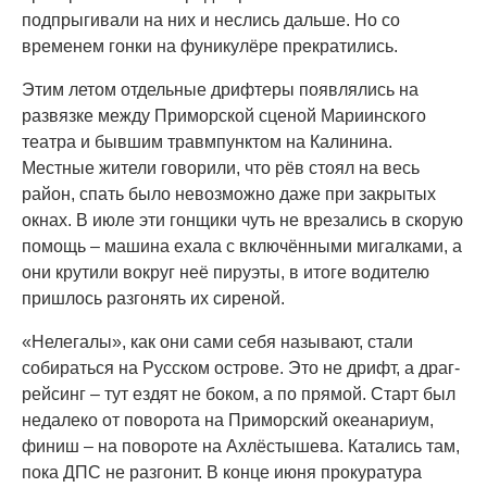
подпрыгивали на них и неслись дальше. Но со
временем гонки на фуникулёре прекратились.
Этим летом отдельные дрифтеры появлялись на
развязке между Приморской сценой Мариинского
театра и бывшим травмпунктом на Калинина.
Местные жители говорили, что рёв стоял на весь
район, спать было невозможно даже при закрытых
окнах. В июле эти гонщики чуть не врезались в скорую
помощь – машина ехала с включёнными мигалками, а
они крутили вокруг неё пируэты, в итоге водителю
пришлось разгонять их сиреной.
«Нелегалы», как они сами себя называют, стали
собираться на Русском острове. Это не дрифт, а драг-
рейсинг – тут ездят не боком, а по прямой. Старт был
недалеко от поворота на Приморский океанариум,
финиш – на повороте на Ахлёстышева. Катались там,
пока ДПС не разгонит. В конце июня прокуратура