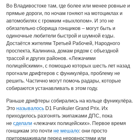
Во Владивостоке там, где более или менее ровные и
прямые дороги, по ночам гоняют на мотоциклах и
автомобилях с громким «выхлопом». И это не
обязательно сборища гонщиков – могут быть и
одиночные любители быстрой и шумной езды.
Достаётся жителям Третьей Рабочей, Народного
проспекта, Калинина, домам рядом с объездной
трассой и других районов. «Лежачими
полицейскими», с помощью которых шесть лет назад
прогнали дрифтеров с фуникулёра, проблему не
решить. Частично могут помочь радары, которые
собираются устанавливать в этом году.
Раньше дрифтеры собирались на кольце фуникулёра.
Это
называлось
D1 Funikuler Grand Prix. Их
приходилось разгонять экипажами ДПС, пока
не
сделали
«лежачих полицейских». Первое время
гонщикам это почти
не мешало
: они просто
притормаживали перед неровностями или