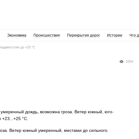
Экономика
Происшествия
Перекрытия дорог
Истории
Что 
ладивостоке до +25 °С
1004
м умеренный дождь, возможна гроза. Ветер южный, юго-
+23...+25 °C.
оза. Ветер южный умеренный, местами до сильного.