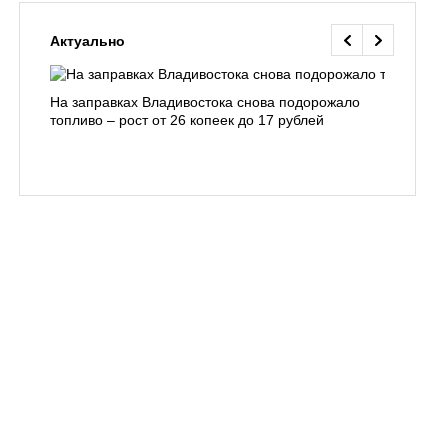
Актуально
На заправках Владивостока снова подорожало
Семья с 
топливо – рост от 26 копеек до 17 рублей
бухты С
подготов
заблуди