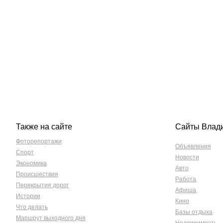
Также на сайте
Сайты Влад
Фоторепортажи
Объявления
Спорт
Новости
Экономика
Авто
Происшествия
Работа
Перекрытия дорог
Афиша
Истории
Кино
Что делать
Базы отдыха
Маршрут выходного дня