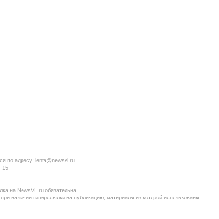
ся по адресу:
lenta@newsvl.ru
6−15
ка на NewsVL.ru обязательна.
 при наличии гиперссылки на публикацию, материалы из которой использованы.