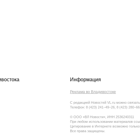
ивостока
Информация
Реклама во Владивостоке
С редакцией Новостей VL.ru можно связать
Телефон: 8 (423) 241−49−26, 8 (423) 280−6
© ООО «ВЛ Новости», ИНН 2536240311
При любом использовании материалов ссыл
Цитирование в Интернете возможно только
Все права защищены.