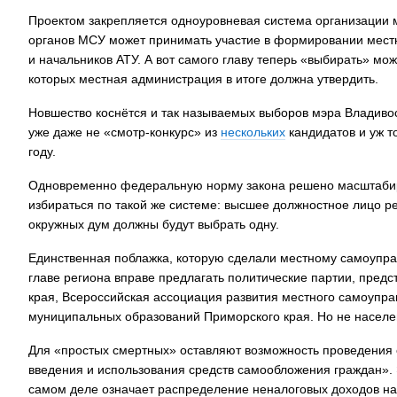
Проектом закрепляется одноуровневая система организации 
органов МСУ может принимать участие в формировании местн
и начальников АТУ. А вот самого главу теперь «выбирать» мож
которых местная администрация в итоге должна утвердить.
Новшество коснётся и так называемых выборов мэра Владивос
уже даже не «смотр-конкурс» из
нескольких
кандидатов и уж 
году.
Одновременно федеральную норму закона решено масштабиров
избираться по такой же системе: высшее должностное лицо ре
окружных дум должны будут выбрать одну.
Единственная поблажка, которую сделали местному самоупра
главе региона вправе предлагать политические партии, пред
края, Всероссийская ассоциация развития местного самоупр
муниципальных образований Приморского края. Но не населе
Для «простых смертных» оставляют возможность проведения 
введения и использования средств самообложения граждан». 
самом деле означает распределение неналоговых доходов на 