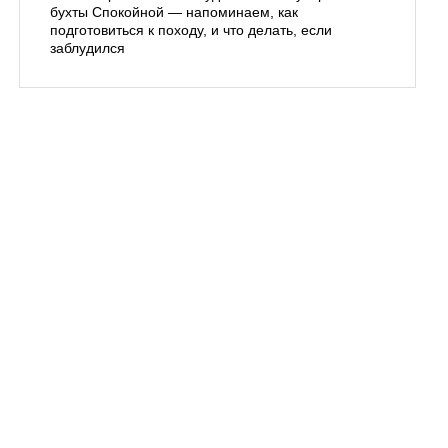
бухты Спокойной — напоминаем, как
«Олимпи
подготовиться к походу, и что делать, если
продлени
заблудился
Владивос