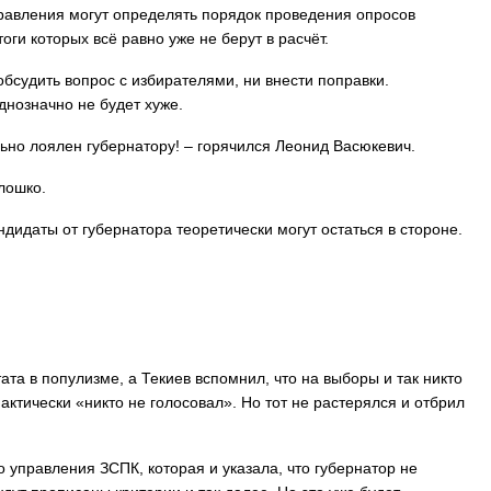
равления могут определять порядок проведения опросов
ги которых всё равно уже не берут в расчёт.
 обсудить вопрос с избирателями, ни внести поправки.
днозначно не будет хуже.
льно лоялен губернатору! – горячился Леонид Васюкевич.
олошко.
ндидаты от губернатора теоретически могут остаться в стороне.
та в популизме, а Текиев вспомнил, что на выборы и так никто
фактически «никто не голосовал». Но тот не растерялся и отбрил
 управления ЗСПК, которая и указала, что губернатор не