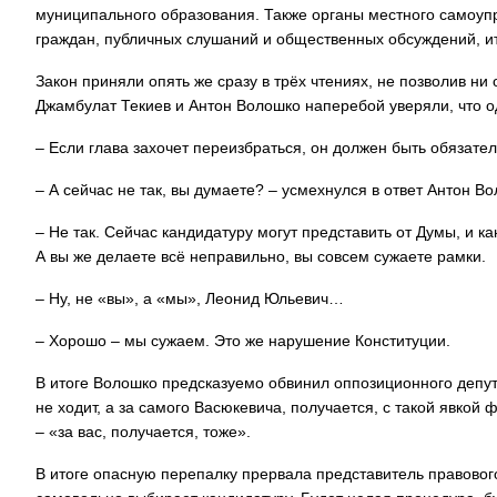
муниципального образования. Также органы местного самоуп
граждан, публичных слушаний и общественных обсуждений, ито
Закон приняли опять же сразу в трёх чтениях, не позволив ни
Джамбулат Текиев и Антон Волошко наперебой уверяли, что о
– Если глава захочет переизбраться, он должен быть обязате
– А сейчас не так, вы думаете? – усмехнулся в ответ Антон В
– Не так. Сейчас кандидатуру могут представить от Думы, и ка
А вы же делаете всё неправильно, вы совсем сужаете рамки.
– Ну, не «вы», а «мы», Леонид Юльевич…
– Хорошо – мы сужаем. Это же нарушение Конституции.
В итоге Волошко предсказуемо обвинил оппозиционного депута
не ходит, а за самого Васюкевича, получается, с такой явкой 
– «за вас, получается, тоже».
В итоге опасную перепалку прервала представитель правового