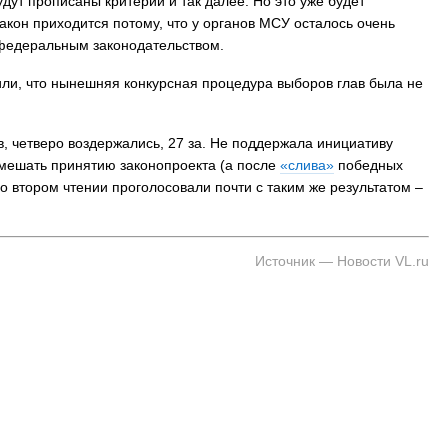
дут прописаны критерии и так далее. Но это уже будет
акон приходится потому, что у органов МСУ осталось очень
 федеральным законодательством.
ли, что нынешняя конкурсная процедура выборов глав была не
в, четверо воздержались, 27 за. Не поддержала инициативу
омешать принятию законопроекта (а после
«слива»
победных
о втором чтении проголосовали почти с таким же результатом –
Источник — Новости VL.ru