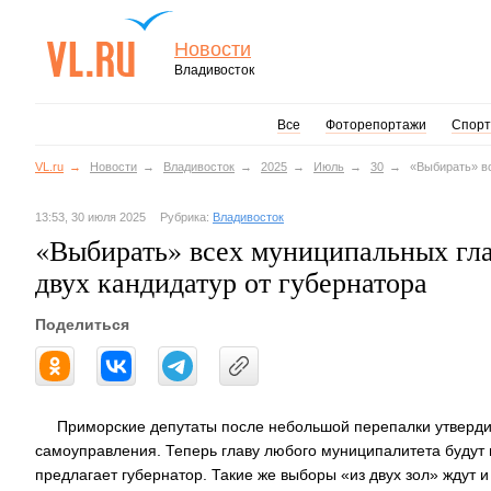
Новости
Владивосток
Все
Фоторепортажи
Спорт
VL.ru
Новости
Владивосток
2025
Июль
30
«Выбирать» вс
13:53, 30 июля 2025
Рубрика:
Владивосток
«Выбирать» всех муниципальных гла
двух кандидатур от губернатора
Поделиться
Приморские депутаты после небольшой перепалки утверди
самоуправления. Теперь главу любого муниципалитета будут в
предлагает губернатор. Такие же выборы «из двух зол» ждут