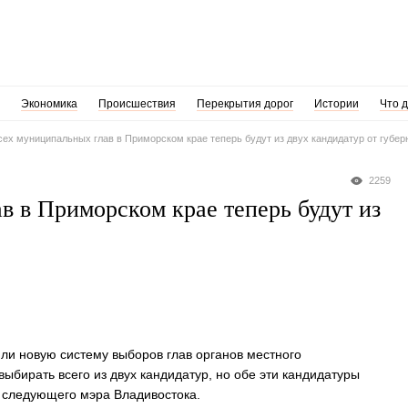
Экономика
Происшествия
Перекрытия дорог
Истории
Что 
ех муниципальных глав в Приморском крае теперь будут из двух кандидатур от губер
2259
в в Приморском крае теперь будут из
ли новую систему выборов глав органов местного
ыбирать всего из двух кандидатур, но обе эти кандидатуры
 и следующего мэра Владивостока.