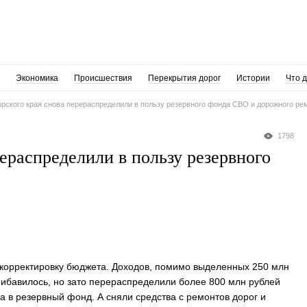
Экономика
Происшествия
Перекрытия дорог
Истории
Что 
рского края снова перераспределили в пользу резервного фонда СВО и дорожного ре
1798
ераспределили в пользу резервного
 корректировку бюджета. Доходов, помимо выделенных 250 млн
ибавилось, но зато перераспределили более 800 млн рублей
а в резервный фонд. А сняли средства с ремонтов дорог и