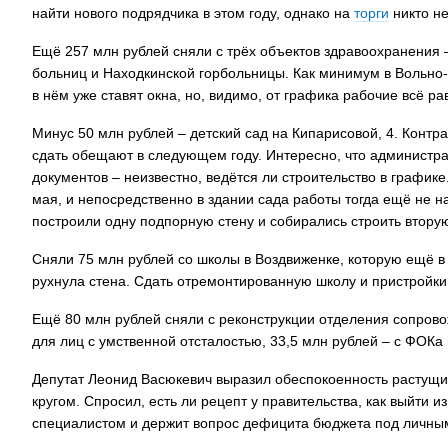
найти нового подрядчика в этом году, однако на
торги
никто н
Ещё 257 млн рублей сняли с трёх объектов здравоохранения
больниц и Находкинской горбольницы. Как минимум в Вольно-
в нём уже ставят окна, но, видимо, от графика рабочие всё ра
Минус 50 млн рублей – детский сад на Кипарисовой, 4. Контра
сдать обещают в следующем году. Интересно, что администра
документов – неизвестно, ведётся ли строительство в графи
мая, и непосредственно в здании сада работы тогда ещё не н
построили одну подпорную стену и собирались строить втору
Сняли 75 млн рублей со школы в Воздвиженке, которую ещё в
рухнула стена. Сдать отремонтированную школу и пристройки 
Ещё 80 млн рублей сняли с реконструкции отделения сопров
для лиц с умственной отсталостью, 33,5 млн рублей – с ФОКа 
Депутат Леонид Васюкевич выразил обеспокоенность растущ
кругом. Спросил, есть ли рецепт у правительства, как выйти и
специалистом и держит вопрос дефицита бюджета под личны