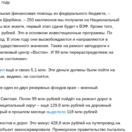
году.
ельная финансовая помощь из федерального бюджета, –
ра Щербина. – 250 миллионов мы получили на Национальный
 все знаете, первый этап сдачи будет к ВЭФ. Кроме того,
 рублей. Это в основном инвестиционные программы. По
од. В этом году они высвобождаются и направляются в
дарственного значения. Также на ремонт автодороги к
елковый центр «Восток». И 99 млн перераспределяем на
ом состоянии».
вил
ещё и своих 5,1 млн. Эти деньги должны были пойти на
е, видимо, не состоятся.
в один из двух резервных фондов края – военный.
 Светлая. Почти 99 млн рублей пойдёт на ремонт дорог в
иципальный округ – ещё 129,8 млн рублей на дорожный
оторый в прошлом месяце
выделяли
118 млн рублей.
остов и дорог. Это минус 428,8 млн рублей на путепровод на
объект законсервировали. Приморское правительство пыталось