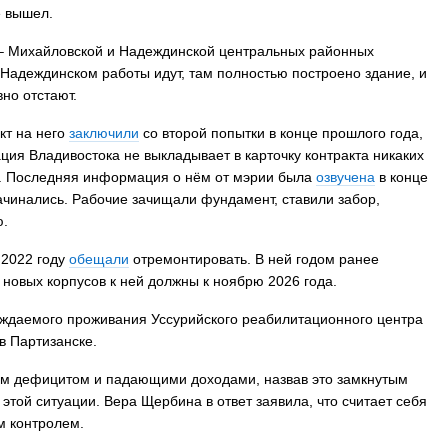
е вышел.
 – Михайловской и Надеждинской центральных районных
На заправках Владивостока снова подоро
Надеждинском работы идут, там полностью построено здание, и
топливо – рост от 26 копеек до 17 рублей
вно отстают.
кт на него
заключили
со второй попытки в конце прошлого года,
ция Владивостока не выкладывает в карточку контракта никаких
ке. Последняя информация о нём от мэрии была
озвучена
в конце
ачинались. Рабочие зачищали фундамент, ставили забор,
ю.
 2022 году
обещали
отремонтировать. В ней годом ранее
новых корпусов к ней должны к ноябрю 2026 года.
ождаемого проживания Уссурийского реабилитационного центра
в Партизанске.
им дефицитом и падающими доходами, назвав это замкнутым
з этой ситуации. Вера Щербина в ответ заявила, что считает себя
м контролем.