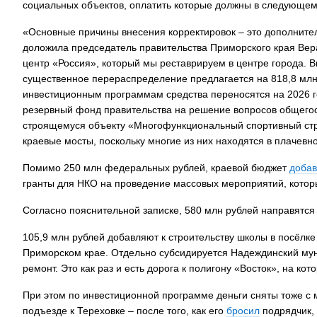
социальных объектов, оплатить которые должны в следующем 
«Основные причины внесения корректировок – это дополнит
доложила председатель правительства Приморского края Ве
центр «Россия», который мы реставрируем в центре города. Вы
существенное перераспределение предлагается на 818,8 млн
инвестиционным программам средства переносятся на 2026 г
резервный фонд правительства на решение вопросов общегосу
строящемуся объекту «Многофункциональный спортивный стр
краевые мосты, поскольку многие из них находятся в плачевн
Помимо 250 млн федеральных рублей, краевой бюджет
доба
гранты для НКО на проведение массовых мероприятий, которы
Согласно пояснительной записке, 580 млн рублей направятся 
105,9 млн рублей добавляют к строительству школы в посёлке
Приморском крае. Отдельно субсидируется Надеждинский мун
ремонт. Это как раз и есть дорога к полигону «Восток», на к
При этом по инвестиционной программе деньги сняты тоже с м
подъезде к Тереховке – после того, как его
бросил
подрядчик, 