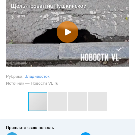
Рубрика:
Владивосток
Источник — Новости VL.ru
#3
У полустёртой зебры и бордюра появилась щель —
NewsVL.ru
Пришлите свою новость